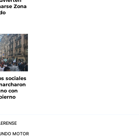
advierten
narse Zona
ado
s sociales
 marcharon
ano con
bierno
ERENSE
UNDO MOTOR