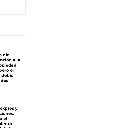
o dio
nción a la
ropiedad
pero el
 debió
 dos
 exprés y
ciones:
á el
miento