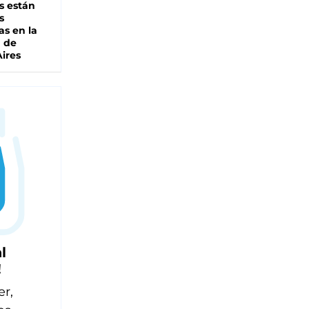
s están
s
as en la
a de
ires
l
!
er,