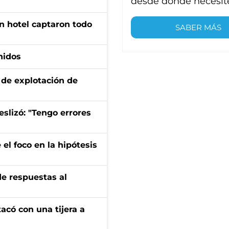
desde donde necesit
n hotel captaron todo
SABER MÁS
nidos
de explotación de
eslizó: "Tengo errores
el foco en la hipótesis
de respuestas al
tacó con una tijera a