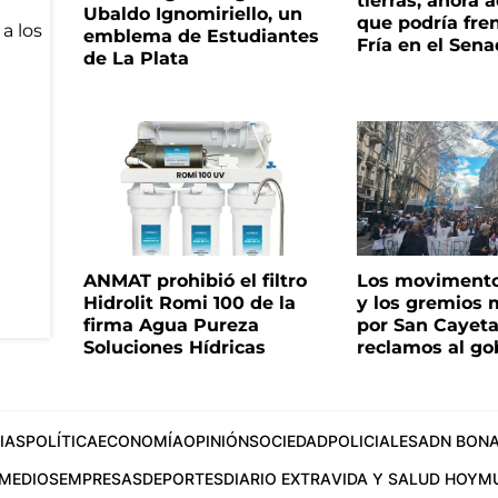
tierras, ahora 
Ubaldo Ignomiriello, un
que podría fre
emblema de Estudiantes
Fría en el Sen
de La Plata
ANMAT prohibió el filtro
Los movimento
Hidrolit Romi 100 de la
y los gremios
firma Agua Pureza
por San Cayet
Soluciones Hídricas
reclamos al go
IAS
POLÍTICA
ECONOMÍA
OPINIÓN
SOCIEDAD
POLICIALES
ADN BONA
MEDIOS
EMPRESAS
DEPORTES
DIARIO EXTRA
VIDA Y SALUD HOY
M