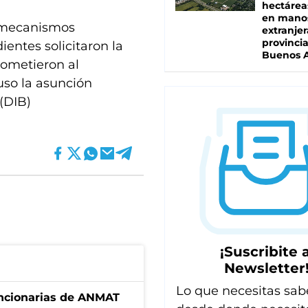
hectárea
en mano
r mecanismos
extranjer
provinci
ientes solicitaron la
Buenos A
sometieron al
uso la asunción
(DIB)
¡Suscribite a
Newsletter
Lo que necesitas sab
uncionarias de ANMAT