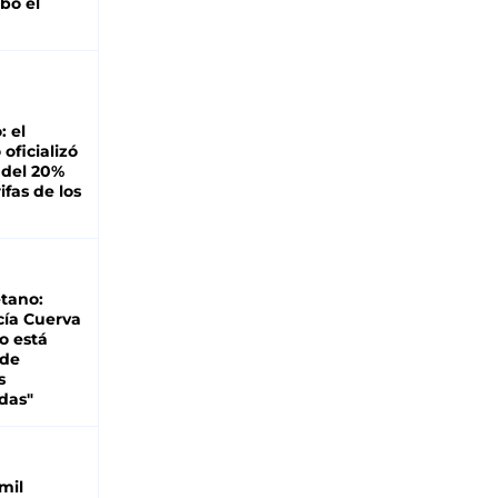
bó el
: el
oficializó
 del 20%
ifas de los
tano:
cía Cuerva
o está
 de
s
das"
mil