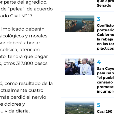
que apro
r parte del agredido,
Senado
r de “pelea”, de acuerdo
ado Civil Nº 17.
Conflicto
o implicado deberán
portuario
Gobierno 
psicológicos y morales
la rebaja
esor deberá abonar
en las tar
prácticos
cofísica, atención
to, tendrá que pagar
, otros 317.800 pesos
San Caye
para Gar
"el puebl
cansado
ó, como resultado de la
promesa
 actualmente cuatro
incumpli
demás perdió el nervio
s dolores y
u vida diaria.
Casi 290 