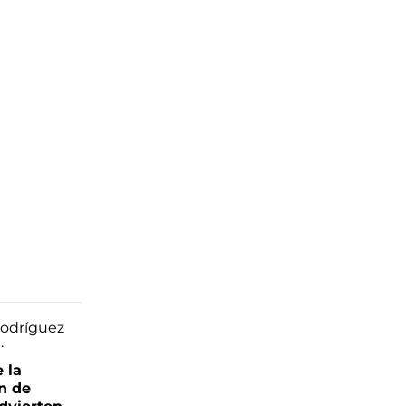
e la
ón de