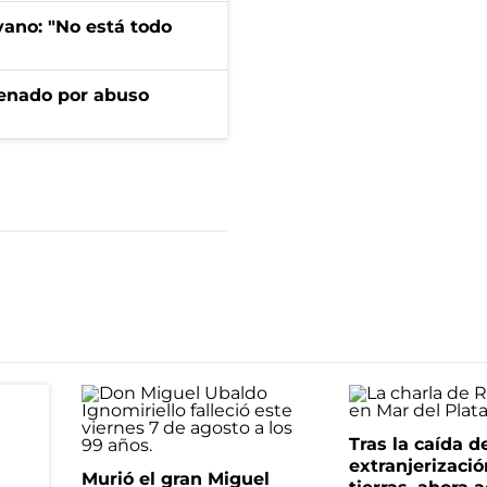
yano: "No está todo
denado por abuso
Tras la caída d
extranjerizaci
Murió el gran Miguel