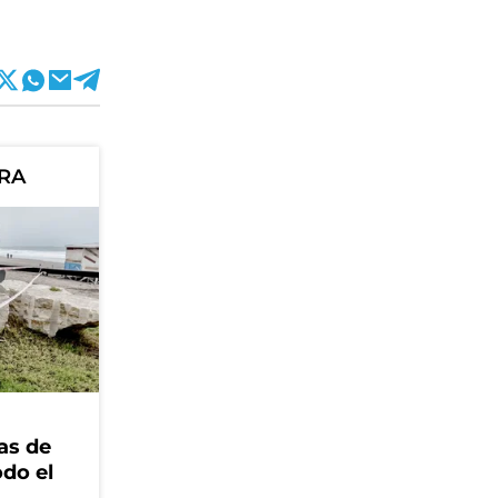
ORA
as de
odo el