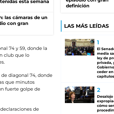
episodio con gran
tenidas esta semana
definición
h: las cámaras de un
dio con gran
LAS MÁS LEÍDAS
al 74 y 59, donde la
El Senad
media sa
n club que lo
ley de p
es.
privada, 
Gobierno
ceder en
a de diagonal 74, donde
capítulos
ras que minutos
 un fuerte golpe de
Desalojo
expropia
cómo ser
 declaraciones de
procedi