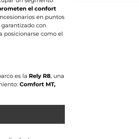
 ocupar un segmento
prometen el confort
concesionarios en puntos
a garantizado con
a posicionarse como el
arco es la
Rely R8
, una
miento:
Comfort MT,