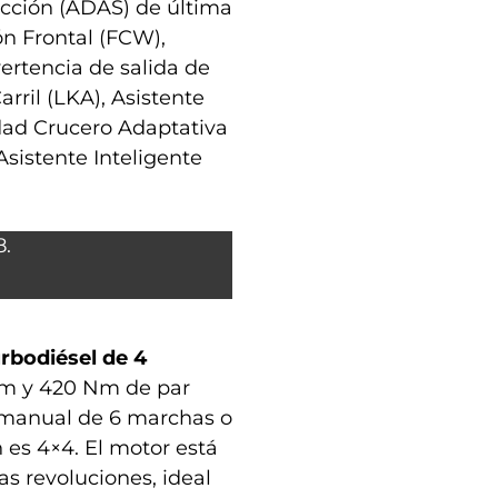
ucción (ADAS) de última
ón Frontal (FCW),
rtencia de salida de
rril (LKA), Asistente
idad Crucero Adaptativa
Asistente Inteligente
rbodiésel de 4
rpm y 420 Nm de par
 manual de 6 marchas o
 es 4×4. El motor está
as revoluciones, ideal