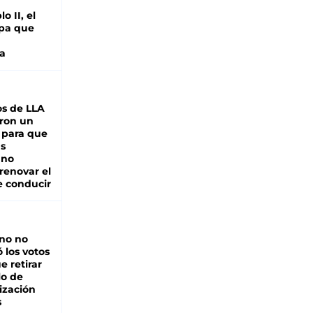
o II, el
pa que
a
s de LLA
ron un
 para que
as
 no
renovar el
e conducir
rno no
 los votos
e retirar
lo de
ización
s