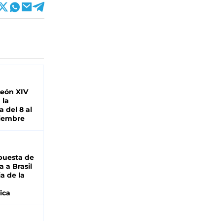
León XIV
 la
 del 8 al
viembre
puesta de
 a Brasil
ja de la
ica