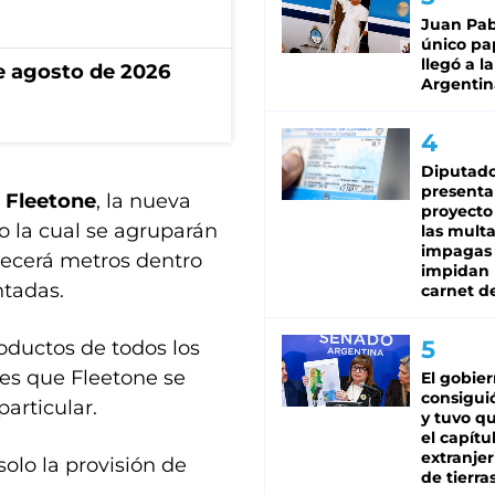
Juan Pabl
único pa
llegó a la
de agosto de 2026
Argentin
Diputado
presenta
e
Fleetone
, la nueva
proyecto
jo la cual se agruparán
las mult
impagas
recerá metros dentro
impidan 
ntadas.
carnet d
oductos de todos los
es que Fleetone se
El gobie
consiguió
articular.
y tuvo qu
el capítu
extranjer
olo la provisión de
de tierra