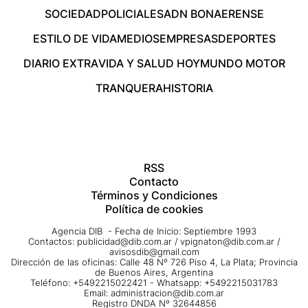
SOCIEDAD
POLICIALES
ADN BONAERENSE
ESTILO DE VIDA
MEDIOS
EMPRESAS
DEPORTES
DIARIO EXTRA
VIDA Y SALUD HOY
MUNDO MOTOR
TRANQUERA
HISTORIA
RSS
Contacto
Términos y Condiciones
Política de cookies
Agencia DIB - Fecha de Inicio: Septiembre 1993
Contactos:
publicidad@dib.com.ar
/
vpignaton@dib.com.ar
/
avisosdib@gmail.com
Dirección de las oficinas: Calle 48 Nº 726 Piso 4, La Plata; Provincia
de Buenos Aires, Argentina
Teléfono: +5492215022421 - Whatsapp: +5492215031783
Email:
administracion@dib.com.ar
Registro DNDA Nº 32644856