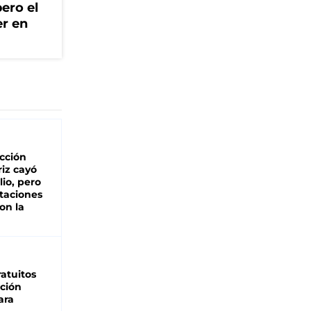
ero el
er en
cción
iz cayó
lio, pero
rtaciones
on la
d
atuitos
ción
ara