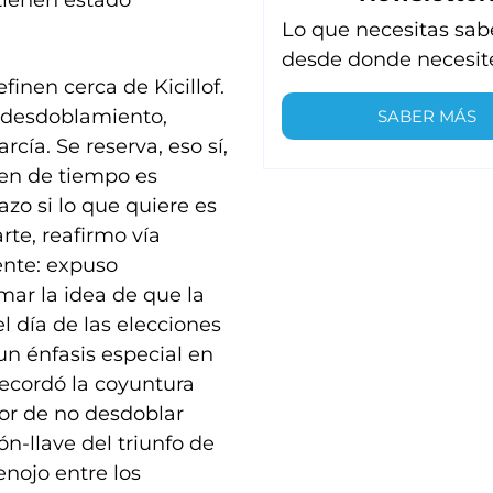
tienen estado
Lo que necesitas sab
desde donde necesit
efinen cerca de Kicillof.
l desdoblamiento,
SABER MÁS
cía. Se reserva, eso sí,
gen de tiempo es
zo si lo que quiere es
rte, reafirmo vía
ente: expuso
mar la idea de que la
el día de las elecciones
un énfasis especial en
 recordó la coyuntura
vor de no desdoblar
n-llave del triunfo de
enojo entre los