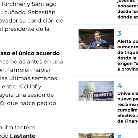
jóvenes
Kirchner y Santiago
bonaere
desde los
u cuñado, Sebastián
dónde an
novador su condición de
el presidente de la
Alerta po
aumento
de triqui
aso el único acuerdo
desde la
as horas antes en una
exigen "c
a provinc
ión. También habían
 las últimas semanas
entre Kicillof y
Universi
ayera una sesión de
nuevo pa
SO, que había pedido
reclamo 
cumplim
efectivo 
de Finan
 hubo tanteos
edó b
astante