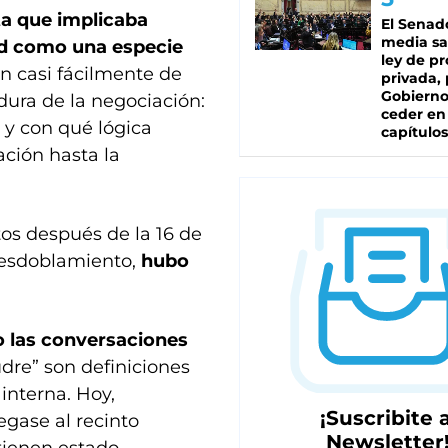
a que implicaba
El Senad
media sa
ad como una especie
ley de p
án casi fácilmente de
privada, 
Gobierno
dura de la negociación:
ceder en
 y con qué lógica
capítulos
ación hasta la
os después de la 16 de
 desdoblamiento,
hubo
 las conversaciones
udre” son definiciones
interna. Hoy,
¡Suscribite a
egase al recinto
Newsletter