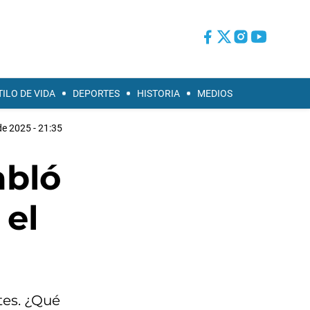
TILO DE VIDA
DEPORTES
HISTORIA
MEDIOS
e 2025 - 21:35
abló
 el
tes. ¿Qué