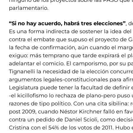
ninguno de los proyectos sobre las PASO que 
parlamentario.
“Si no hay acuerdo, habrá tres elecciones”
, d
Es una forma indirecta de sostener la idea de
contra el embate que supuso el proyecto de Gar
la fecha de confirmación, aún cuando el mar
exiguo: más temprano que tarde expirará el pla
adelantar el comicio. El camporismo, por su pa
Tignanelli la necesidad de la elección concurr
argumentos legales-constitucionales para afir
Legislatura puede tener la facultad de definir 
-el kicillofismo lo rechaza de plano-pero puso 
razones de tipo político. Con una cita sibilina:
post 2009, cuando Néstor Kirchner falló en fa
contra un pedido de Daniel Scioli, como decisió
Cristina con el 54% de los votos de 2011. Hubo 