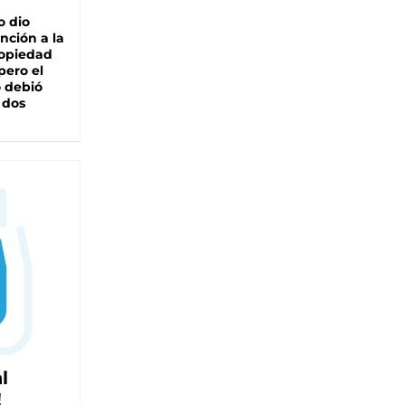
o dio
nción a la
ropiedad
pero el
 debió
 dos
l
!