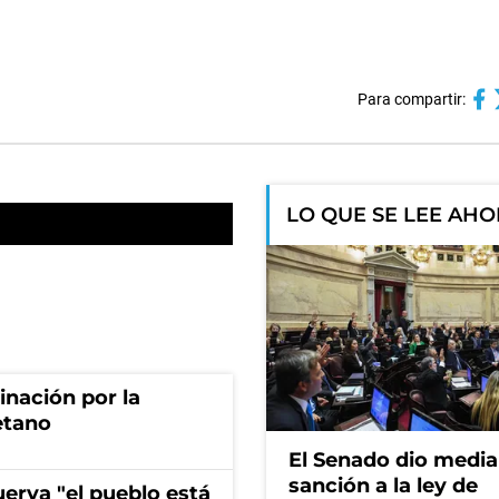
Para compartir:
LO QUE SE LEE AH
rinación por la
etano
El Senado dio media
sanción a la ley de
erva "el pueblo está