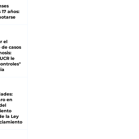
nses
 17 años:
otarse
r el
 de casos
nosis:
 UCR le
ontroles"
ia
dades:
ro en
del
iento
de la Ley
ciamiento