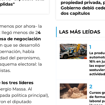
propiedad privada, p
plidas"
Gobierno debió ced
dos capítulos
 menos por ahora- la
LAS MÁS LEÍDAS
o: llegó menos de 2
4
esa de negociación
 que se desarrolló
obernación, había
La produ
automotr
idad del peronismo,
16% en ju
esquema electoral: la
las expo
sostuvier
istas.
activida
los tres líderes
 Sergio Massa. Al
Cursos gr
ada política principal),
de forma
laboral p
aron el diputado