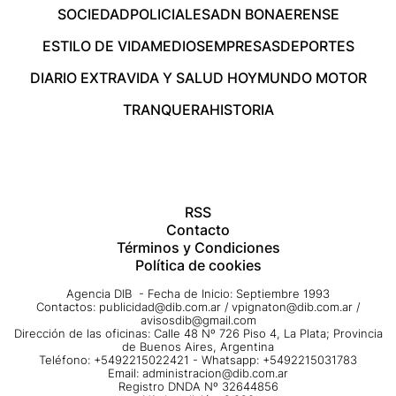
SOCIEDAD
POLICIALES
ADN BONAERENSE
ESTILO DE VIDA
MEDIOS
EMPRESAS
DEPORTES
DIARIO EXTRA
VIDA Y SALUD HOY
MUNDO MOTOR
TRANQUERA
HISTORIA
RSS
Contacto
Términos y Condiciones
Política de cookies
Agencia DIB - Fecha de Inicio: Septiembre 1993
Contactos:
publicidad@dib.com.ar
/
vpignaton@dib.com.ar
/
avisosdib@gmail.com
Dirección de las oficinas: Calle 48 Nº 726 Piso 4, La Plata; Provincia
de Buenos Aires, Argentina
Teléfono: +5492215022421 - Whatsapp: +5492215031783
Email:
administracion@dib.com.ar
Registro DNDA Nº 32644856