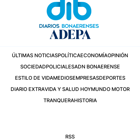
ÚLTIMAS NOTICIAS
POLÍTICA
ECONOMÍA
OPINIÓN
SOCIEDAD
POLICIALES
ADN BONAERENSE
ESTILO DE VIDA
MEDIOS
EMPRESAS
DEPORTES
DIARIO EXTRA
VIDA Y SALUD HOY
MUNDO MOTOR
TRANQUERA
HISTORIA
RSS