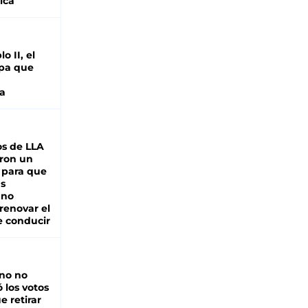
ica
o II, el
pa que
a
s de LLA
ron un
 para que
as
 no
renovar el
e conducir
rno no
 los votos
e retirar