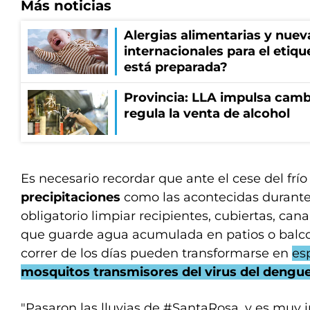
Más noticias
Alergias alimentarias y nuev
internacionales para el etiq
está preparada?
Provincia: LLA impulsa cambi
regula la venta de alcohol
Es necesario recordar que ante el cese del frí
precipitaciones
como las acontecidas durante
obligatorio limpiar recipientes, cubiertas, cana
que guarde agua acumulada en patios o balco
correr de los días pueden transformarse en
es
mosquitos transmisores del virus del dengu
"Pasaron las lluvias de #SantaRosa, y es muy