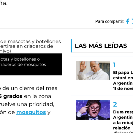
ña.
Para compartir:
LAS MÁS LEÍDAS
otas y botellones o
criaderos de mosquitos
El papa 
estará en
Argentina
o de un cierre del mes
11 de no
5 grados
en la zona
uelve una prioridad,
ción de
mosquitos
y
Dura res
Argentina
a la reba
relación