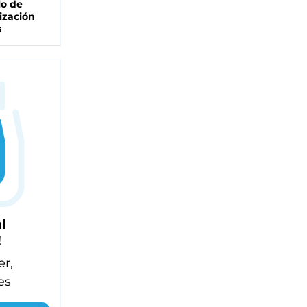
lo de
ización
s
l
!
er,
es