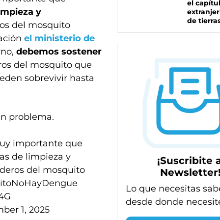
el capítu
limpieza y
extranjer
de tierra
ros del mosquito
lación
el ministerio de
rno,
debemos sostener
eros del mosquito que
eden sobrevivir hasta
un problema.
muy importante que
as de limpieza y
¡Suscribite a
aderos del mosquito
Newsletter
itoNoHayDengue
Lo que necesitas sab
34G
desde donde necesit
ber 1, 2025