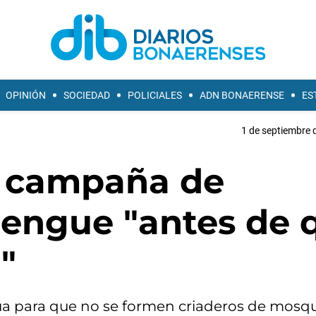
OPINIÓN
SOCIEDAD
POLICIALES
ADN BONAERENSE
ES
1 de septiembre 
n campaña de
dengue "antes de 
"
ua para que no se formen criaderos de mosqu