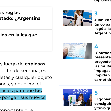
diplomát
as reglas
uetado: ¿Argentina
Juan Pabl
único pa
llegó a la
Argentin
os en la ley que
Diputado
presenta
proyecto
o y luego de
copiosas
las mult
 el fin de semana, es
impagas
impidan 
letas y cualquier objeto
carnet d
nes, ya que con el
pacios para que
los
e
pongan sus huevos.
El gobie
consiguió
y tuvo qu
 importante que