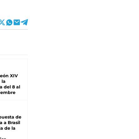
León XIV
 la
 del 8 al
viembre
puesta de
 a Brasil
ja de la