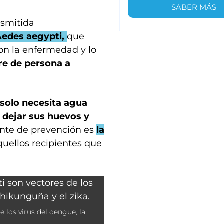
SABER MÁS
smitida
Aedes aegypti,
que
con la enfermedad y lo
re de persona a
 solo necesita agua
 dejar sus huevos y
ante de prevención es
la
quellos recipientes que
 los virus del dengue, la