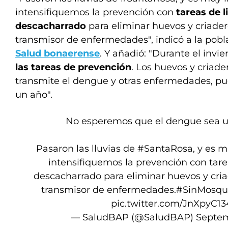
intensifiquemos la prevención con
tareas de 
descacharrado
para eliminar huevos y criade
transmisor de enfermedades", indicó a la pob
Salud bonaerense
. Y añadió: "Durante el invie
las tareas de prevención
. Los huevos y criad
transmite el dengue y otras enfermedades, pu
un año".
No esperemos que el dengue sea 
Pasaron las lluvias de
#SantaRosa
, y es 
intensifiquemos la prevención con tare
descacharrado para eliminar huevos y cri
transmisor de enfermedades.
#SinMosqu
pic.twitter.com/JnXpyC1
— SaludBAP (@SaludBAP)
Septem