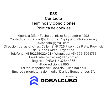
RSS
Contacto
Términos y Condiciones
Política de cookies
Agencia DIB - Fecha de Inicio: Septiembre 1993
Contactos:
publicidad@dib.com.ar
/
vpignaton@dib.com.ar
/
avisosdib@gmail.com
Dirección de las oficinas: Calle 48 Nº 726 Piso 4, La Plata; Provincia
de Buenos Aires, Argentina
Teléfono: +5492215022421 - Whatsapp: +5492215031783
Email:
administracion@dib.com.ar
Registro DNDA Nº 32644856
Nº de edición: 9.890
Editor Responsable: Gonzalo Julián Irazoqui
Empresa propietaria del medio: Diarios Bonaerenses SA