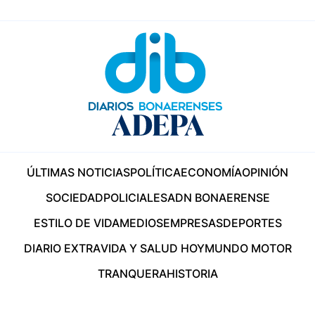
ÚLTIMAS NOTICIAS
POLÍTICA
ECONOMÍA
OPINIÓN
SOCIEDAD
POLICIALES
ADN BONAERENSE
ESTILO DE VIDA
MEDIOS
EMPRESAS
DEPORTES
DIARIO EXTRA
VIDA Y SALUD HOY
MUNDO MOTOR
TRANQUERA
HISTORIA