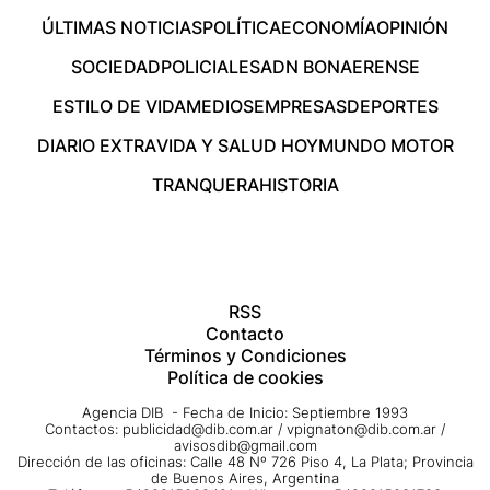
ÚLTIMAS NOTICIAS
POLÍTICA
ECONOMÍA
OPINIÓN
SOCIEDAD
POLICIALES
ADN BONAERENSE
ESTILO DE VIDA
MEDIOS
EMPRESAS
DEPORTES
DIARIO EXTRA
VIDA Y SALUD HOY
MUNDO MOTOR
TRANQUERA
HISTORIA
RSS
Contacto
Términos y Condiciones
Política de cookies
Agencia DIB - Fecha de Inicio: Septiembre 1993
Contactos:
publicidad@dib.com.ar
/
vpignaton@dib.com.ar
/
avisosdib@gmail.com
Dirección de las oficinas: Calle 48 Nº 726 Piso 4, La Plata; Provincia
de Buenos Aires, Argentina