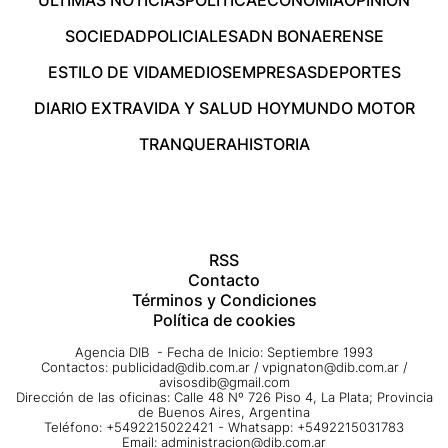
SOCIEDAD
POLICIALES
ADN BONAERENSE
ESTILO DE VIDA
MEDIOS
EMPRESAS
DEPORTES
DIARIO EXTRA
VIDA Y SALUD HOY
MUNDO MOTOR
TRANQUERA
HISTORIA
RSS
Contacto
Términos y Condiciones
Política de cookies
Agencia DIB - Fecha de Inicio: Septiembre 1993
Contactos:
publicidad@dib.com.ar
/
vpignaton@dib.com.ar
/
avisosdib@gmail.com
Dirección de las oficinas: Calle 48 Nº 726 Piso 4, La Plata; Provincia
de Buenos Aires, Argentina
Teléfono: +5492215022421 - Whatsapp: +5492215031783
Email:
administracion@dib.com.ar