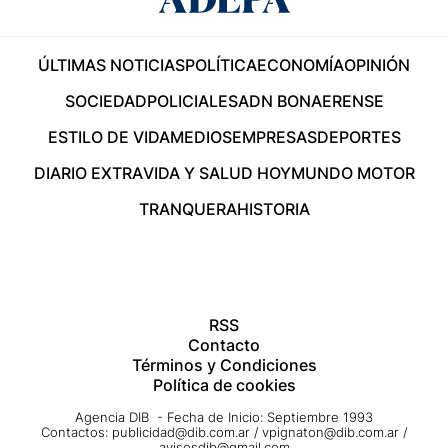
ÚLTIMAS NOTICIAS
POLÍTICA
ECONOMÍA
OPINIÓN
SOCIEDAD
POLICIALES
ADN BONAERENSE
ESTILO DE VIDA
MEDIOS
EMPRESAS
DEPORTES
DIARIO EXTRA
VIDA Y SALUD HOY
MUNDO MOTOR
TRANQUERA
HISTORIA
RSS
Contacto
Términos y Condiciones
Política de cookies
Agencia DIB - Fecha de Inicio: Septiembre 1993
Contactos:
publicidad@dib.com.ar
/
vpignaton@dib.com.ar
/
avisosdib@gmail.com