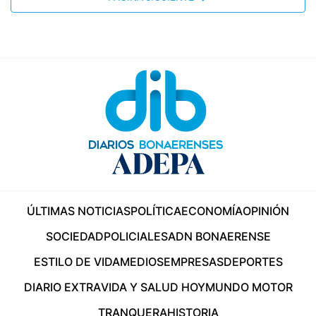
ÚLTIMAS NOTICIAS
POLÍTICA
ECONOMÍA
OPINIÓN
SOCIEDAD
POLICIALES
ADN BONAERENSE
ESTILO DE VIDA
MEDIOS
EMPRESAS
DEPORTES
DIARIO EXTRA
VIDA Y SALUD HOY
MUNDO MOTOR
TRANQUERA
HISTORIA