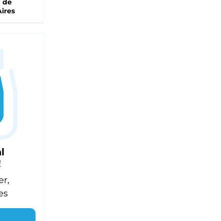
a de
ires
l
!
er,
es