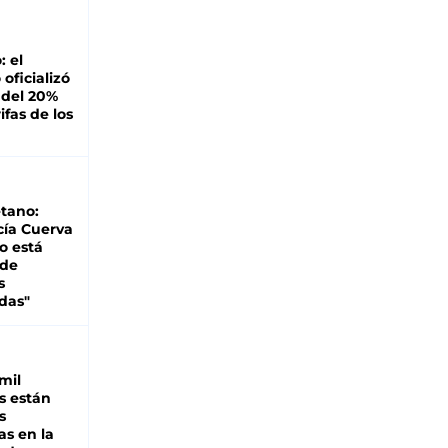
: el
oficializó
 del 20%
ifas de los
tano:
cía Cuerva
o está
 de
s
das"
mil
s están
s
as en la