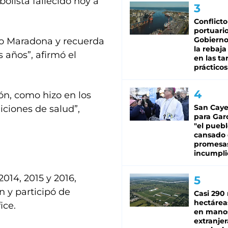
bolista fallecido hoy a
Conflicto
portuario
Gobierno 
go Maradona y recuerda
la rebaja
 años”, afirmó el
en las tar
prácticos
ión, como hizo en los
San Caye
ciones de salud”,
para Gar
"el puebl
cansado
promesa
incumpli
014, 2015 y 2016,
n y participó de
Casi 290 
hectárea
ice.
en mano
extranjer