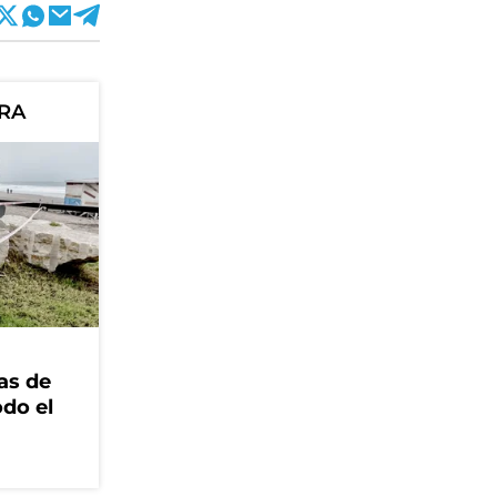
ORA
as de
odo el