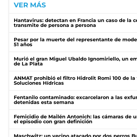
VER MÁS
Hantavirus: detectan en Francia un caso de la 
transmite de persona a persona
Pesar por la muerte del representante de mode
51 años
Murió el gran Miguel Ubaldo Ignomiriello, un 
de La Plata
ANMAT prohibió el filtro Hidrolit Romi 100 de l
Soluciones Hídricas
Fentanilo contaminado: excarcelaron a las exf
detenidas esta semana
Femicidio de Mailén Antonich: las cámaras de u
el episodio con gran definición
Maschwitz: un vecino atacado por dos perros Bul