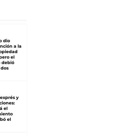
o dio
nción a la
ropiedad
pero el
 debió
 dos
 exprés y
ciones:
á el
miento
bó el