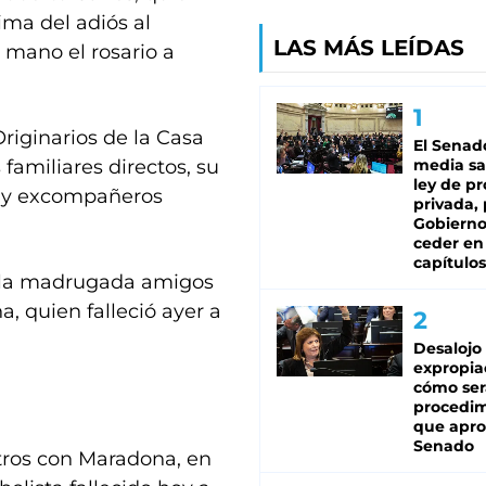
ma del adiós al
LAS MÁS LEÍDAS
 mano el rosario a
Originarios de la Casa
El Senad
 familiares directos, su
media sa
ley de p
s y excompañeros
privada, 
Gobierno
ceder en
capítulos
e la madrugada amigos
, quien falleció ayer a
Desalojo
expropia
cómo ser
procedi
que apro
Senado
tros con Maradona, en