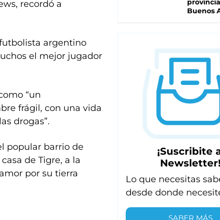
provinci
News, recordó a
Buenos A
utbolista argentino
chos el mejor jugador
 como “un
re frágil, con una vida
las drogas”.
l popular barrio de
¡Suscribite a
casa de Tigre, a la
Newsletter
amor por su tierra
Lo que necesitas sab
desde donde necesit
SABER MÁS