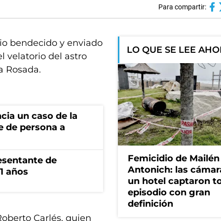
Para compartir:
rio bendecido y enviado
LO QUE SE LEE AH
 velatorio del astro
a Rosada.
cia un caso de la
e de persona a
Femicidio de Mailén
esentante de
Antonich: las cámar
1 años
un hotel captaron t
episodio con gran
definición
 Roberto Carlés, quien