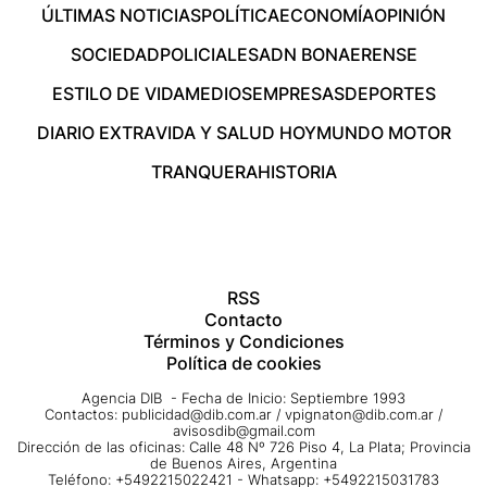
ÚLTIMAS NOTICIAS
POLÍTICA
ECONOMÍA
OPINIÓN
SOCIEDAD
POLICIALES
ADN BONAERENSE
ESTILO DE VIDA
MEDIOS
EMPRESAS
DEPORTES
DIARIO EXTRA
VIDA Y SALUD HOY
MUNDO MOTOR
TRANQUERA
HISTORIA
RSS
Contacto
Términos y Condiciones
Política de cookies
Agencia DIB - Fecha de Inicio: Septiembre 1993
Contactos:
publicidad@dib.com.ar
/
vpignaton@dib.com.ar
/
avisosdib@gmail.com
Dirección de las oficinas: Calle 48 Nº 726 Piso 4, La Plata; Provincia
de Buenos Aires, Argentina
Teléfono: +5492215022421 - Whatsapp: +5492215031783