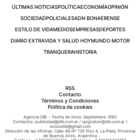
ÚLTIMAS NOTICIAS
POLÍTICA
ECONOMÍA
OPINIÓN
SOCIEDAD
POLICIALES
ADN BONAERENSE
ESTILO DE VIDA
MEDIOS
EMPRESAS
DEPORTES
DIARIO EXTRA
VIDA Y SALUD HOY
MUNDO MOTOR
TRANQUERA
HISTORIA
RSS
Contacto
Términos y Condiciones
Política de cookies
Agencia DIB - Fecha de Inicio: Septiembre 1993
Contactos:
publicidad@dib.com.ar
/
vpignaton@dib.com.ar
/
avisosdib@gmail.com
Dirección de las oficinas: Calle 48 Nº 726 Piso 4, La Plata; Provincia
de Buenos Aires, Argentina