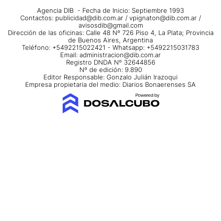
Agencia DIB - Fecha de Inicio: Septiembre 1993
Contactos:
publicidad@dib.com.ar
/
vpignaton@dib.com.ar
/
avisosdib@gmail.com
Dirección de las oficinas: Calle 48 Nº 726 Piso 4, La Plata; Provincia
de Buenos Aires, Argentina
Teléfono: +5492215022421 - Whatsapp: +5492215031783
Email:
administracion@dib.com.ar
Registro DNDA Nº 32644856
Nº de edición: 9.890
Editor Responsable: Gonzalo Julián Irazoqui
Empresa propietaria del medio: Diarios Bonaerenses SA