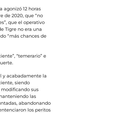
 agonizó 12 horas
re de 2020, que “no
s”, que el operativo
e Tigre no era una
nido “más chances de
iente”, “temerario” e
uerte.
al y acabadamente la
ciente, siendo
o modificando sus
 manteniendo las
puntadas, abandonando
sentenciaron los peritos