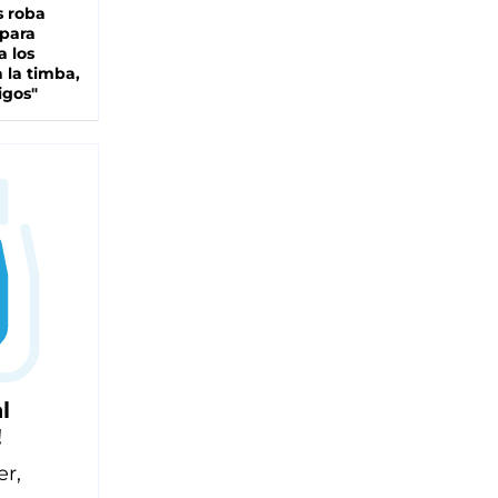
s roba
 para
a los
 la timba,
igos"
l
!
er,