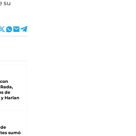
e su
 con
 Rada,
os de
 y Harlan
 de
ntes sumó