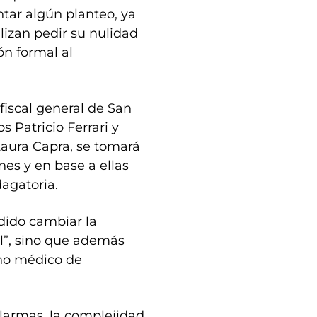
tar algún planteo, ya
izan pedir su nulidad
ón formal al
fiscal general de San
s Patricio Ferrari y
 Laura Capra, se tomará
nes y en base a ellas
dagatoria.
idido cambiar la
l”, sino que además
no médico de
alarmas, la complejidad