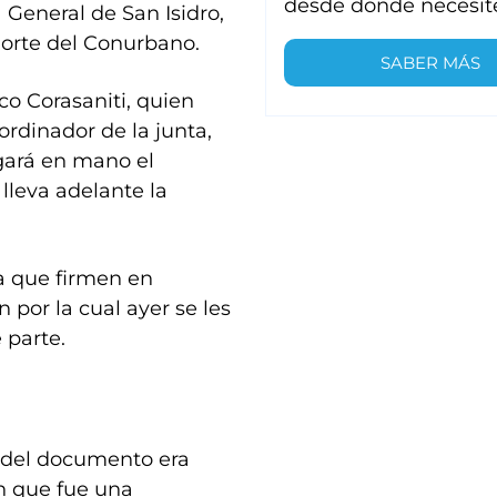
desde donde necesit
a General de San Isidro,
norte del Conurbano.
SABER MÁS
co Corasaniti, quien
ordinador de la junta,
egará en mano el
lleva adelante la
a que firmen en
 por la cual ayer se les
 parte.
ón del documento era
an que fue una