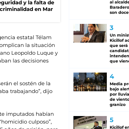
guridad y la falta de
al alcald
Baradero
 criminalidad en Mar
son doce
Un minis
gencia estatal Télam
Kicillof 
omplican la situación
que será
candidat
ujano Leopoldo Luque y
intenden
aban las decisiones
que vien
serán el sostén de la
Media pr
bajo aler
aba trabajando”, dijo
por lluvi
de viento
granizo
iete imputados habían
 “homicidio culposo”,
Kicillof e