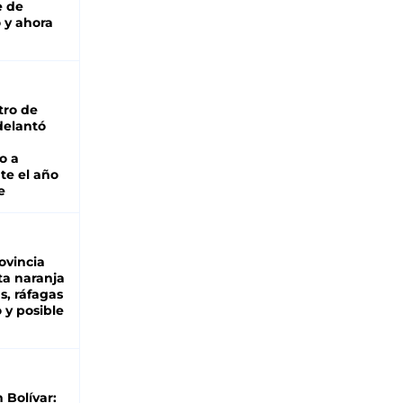
e de
 y ahora
tro de
adelantó
o a
te el año
e
ovincia
ta naranja
as, ráfagas
 y posible
n Bolívar: