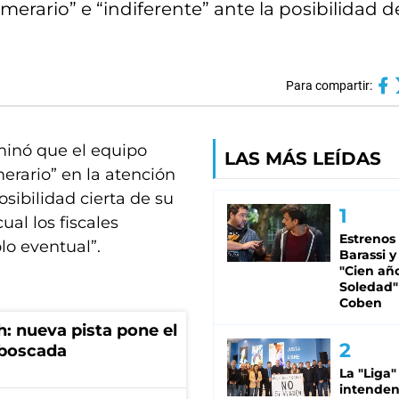
merario” e “indiferente” ante la posibilidad d
Para compartir:
rminó que el equipo
LAS MÁS LEÍDAS
rario” en la atención
osibilidad cierta de su
ual los fiscales
Estrenos
lo eventual”.
Barassi y
"Cien añ
Soledad"
Coben
: nueva pista pone el
mboscada
La "Liga"
intende