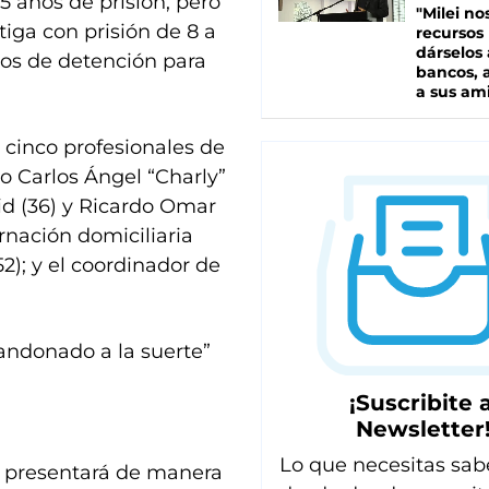
5 años de prisión, pero
"Milei no
tiga con prisión de 8 a
recursos
dárselos 
dos de detención para
bancos, a
a sus am
s cinco profesionales de
o Carlos Ángel “Charly”
id (36) y Ricardo Omar
rnación domiciliaria
2); y el coordinador de
ndonado a la suerte”
¡Suscribite a
Newsletter
Lo que necesitas sab
se presentará de manera