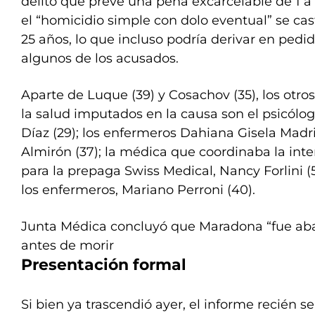
delito que prevé una pena excarcelable de 1 a 
el “homicidio simple con dolo eventual” se cas
25 años, lo que incluso podría derivar en pedi
algunos de los acusados.
Aparte de Luque (39) y Cosachov (35), los otro
la salud imputados en la causa son el psicólog
Díaz (29); los enfermeros Dahiana Gisela Madr
Almirón (37); la médica que coordinaba la inte
para la prepaga Swiss Medical, Nancy Forlini (5
los enfermeros, Mariano Perroni (40).
Junta Médica concluyó que Maradona “fue aba
antes de morir
Presentación formal
Si bien ya trascendió ayer, el informe recién 