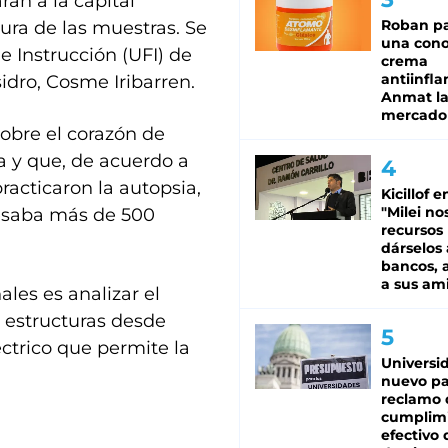
rán a la capital
Roban pa
ura de las muestras. Se
una cono
e Instrucción (UFI) de
crema
antiinfla
sidro, Cosme Iribarren.
Anmat la 
mercado
sobre el corazón de
 y que, de acuerdo a
racticaron la autopsia,
Kicillof e
"Milei no
pesaba más de 500
recursos
dárselos 
bancos, a
a sus am
ales es analizar el
s estructuras desde
ctrico que permite la
Universi
nuevo pa
reclamo 
cumplim
efectivo 