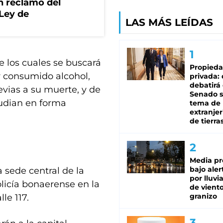
n reclamo del
 Ley de
LAS MÁS LEÍDAS
e los cuales se buscará
Propied
r consumido alcohol,
privada:
debatirá 
evias a su muerte, y de
Senado s
tudian en forma
tema de 
extranjer
de tierra
Media pr
bajo aler
 sede central de la
por lluvi
olicía bonaerense en la
de viento
granizo
le 117.