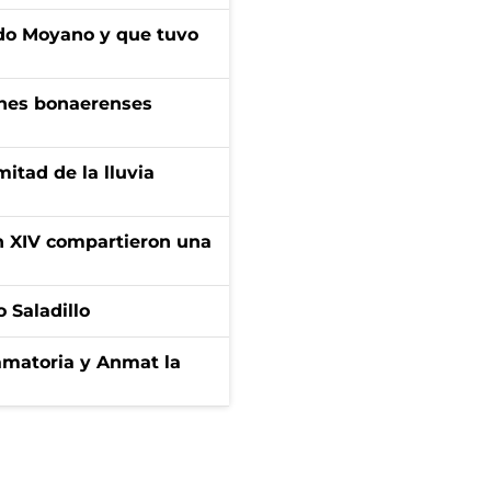
do Moyano y que tuvo
enes bonaerenses
itad de la lluvia
ón XIV compartieron una
 Saladillo
amatoria y Anmat la