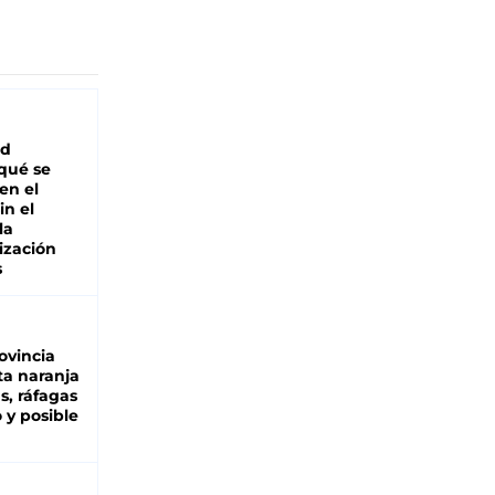
ad
 qué se
en el
in el
la
ización
s
ovincia
ta naranja
as, ráfagas
 y posible