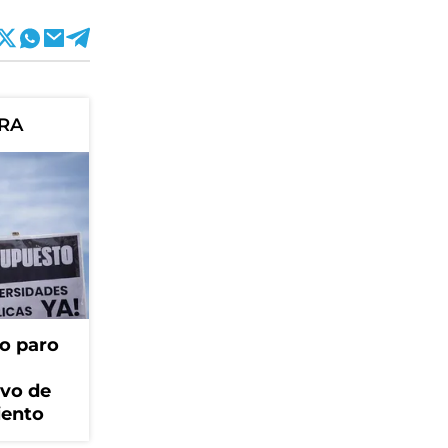
ORA
o paro
ivo de
iento