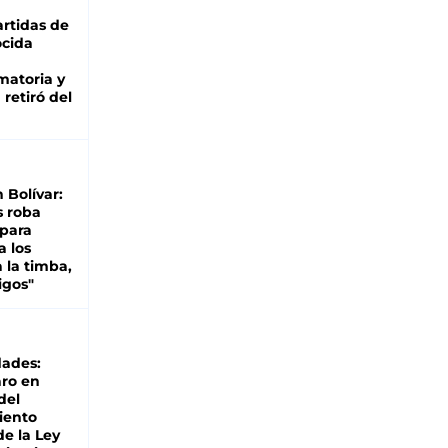
rtidas de
cida
matoria y
retiró del
n Bolívar:
s roba
 para
a los
 la timba,
igos"
dades:
ro en
del
iento
de la Ley