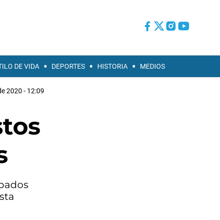
TILO DE VIDA
DEPORTES
HISTORIA
MEDIOS
de 2020 - 12:09
stos
s
opados
sta