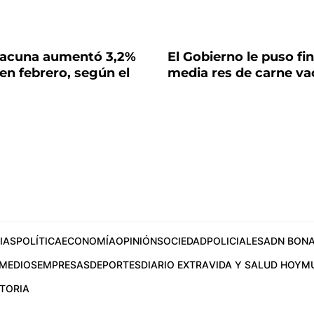
vacuna aumentó 3,2%
El Gobierno le puso fin
en febrero, según el
media res de carne v
IAS
POLÍTICA
ECONOMÍA
OPINIÓN
SOCIEDAD
POLICIALES
ADN BONA
MEDIOS
EMPRESAS
DEPORTES
DIARIO EXTRA
VIDA Y SALUD HOY
M
STORIA