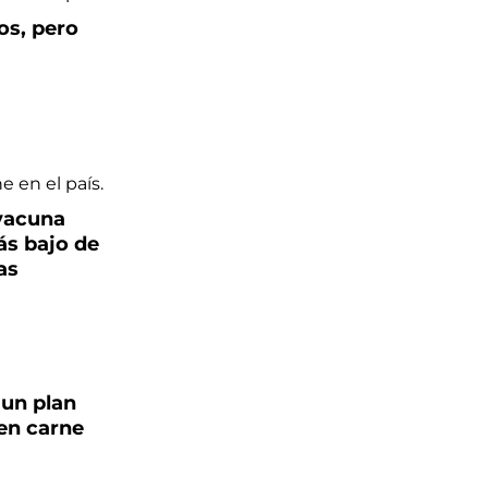
os, pero
vacuna
ás bajo de
as
 un plan
en carne