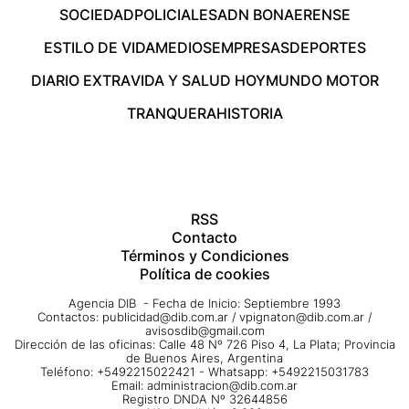
SOCIEDAD
POLICIALES
ADN BONAERENSE
ESTILO DE VIDA
MEDIOS
EMPRESAS
DEPORTES
DIARIO EXTRA
VIDA Y SALUD HOY
MUNDO MOTOR
TRANQUERA
HISTORIA
RSS
Contacto
Términos y Condiciones
Política de cookies
Agencia DIB - Fecha de Inicio: Septiembre 1993
Contactos:
publicidad@dib.com.ar
/
vpignaton@dib.com.ar
/
avisosdib@gmail.com
Dirección de las oficinas: Calle 48 Nº 726 Piso 4, La Plata; Provincia
de Buenos Aires, Argentina
Teléfono: +5492215022421 - Whatsapp: +5492215031783
Email:
administracion@dib.com.ar
Registro DNDA Nº 32644856