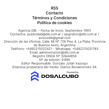
RSS
Contacto
Términos y Condiciones
Política de cookies
Agencia DIB - Fecha de Inicio: Septiembre 1993
Contactos:
publicidad@dib.com.ar
/
vpignaton@dib.com.ar
/
avisosdib@gmail.com
Dirección de las oficinas: Calle 48 Nº 726 Piso 4, La Plata; Provincia
de Buenos Aires, Argentina
Teléfono: +5492215022421 - Whatsapp: +5492215031783
Email:
administracion@dib.com.ar
Registro DNDA Nº 32644856
Nº de edición: 9.890
Editor Responsable: Gonzalo Julián Irazoqui
Empresa propietaria del medio: Diarios Bonaerenses SA