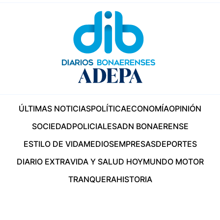
ÚLTIMAS NOTICIAS
POLÍTICA
ECONOMÍA
OPINIÓN
SOCIEDAD
POLICIALES
ADN BONAERENSE
ESTILO DE VIDA
MEDIOS
EMPRESAS
DEPORTES
DIARIO EXTRA
VIDA Y SALUD HOY
MUNDO MOTOR
TRANQUERA
HISTORIA