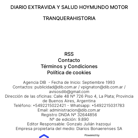
DIARIO EXTRA
VIDA Y SALUD HOY
MUNDO MOTOR
TRANQUERA
HISTORIA
RSS
Contacto
Términos y Condiciones
Política de cookies
Agencia DIB - Fecha de Inicio: Septiembre 1993
Contactos:
publicidad@dib.com.ar
/
vpignaton@dib.com.ar
/
avisosdib@gmail.com
Dirección de las oficinas: Calle 48 Nº 726 Piso 4, La Plata; Provincia
de Buenos Aires, Argentina
Teléfono: +5492215022421 - Whatsapp: +5492215031783
Email:
administracion@dib.com.ar
Registro DNDA Nº 32644856
Nº de edición: 9.890
Editor Responsable: Gonzalo Julián Irazoqui
Empresa propietaria del medio: Diarios Bonaerenses SA