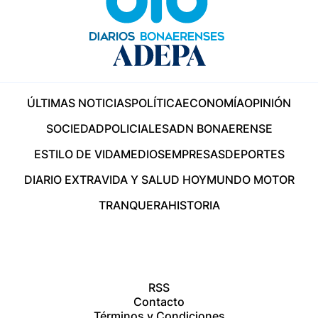
ÚLTIMAS NOTICIAS
POLÍTICA
ECONOMÍA
OPINIÓN
SOCIEDAD
POLICIALES
ADN BONAERENSE
ESTILO DE VIDA
MEDIOS
EMPRESAS
DEPORTES
DIARIO EXTRA
VIDA Y SALUD HOY
MUNDO MOTOR
TRANQUERA
HISTORIA
RSS
Contacto
Términos y Condiciones