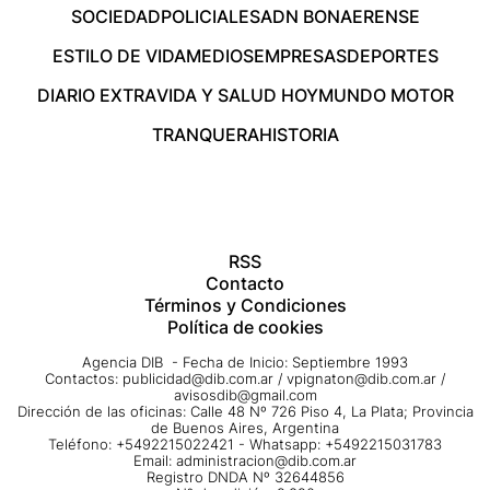
SOCIEDAD
POLICIALES
ADN BONAERENSE
ESTILO DE VIDA
MEDIOS
EMPRESAS
DEPORTES
DIARIO EXTRA
VIDA Y SALUD HOY
MUNDO MOTOR
TRANQUERA
HISTORIA
RSS
Contacto
Términos y Condiciones
Política de cookies
Agencia DIB - Fecha de Inicio: Septiembre 1993
Contactos:
publicidad@dib.com.ar
/
vpignaton@dib.com.ar
/
avisosdib@gmail.com
Dirección de las oficinas: Calle 48 Nº 726 Piso 4, La Plata; Provincia
de Buenos Aires, Argentina
Teléfono: +5492215022421 - Whatsapp: +5492215031783
Email:
administracion@dib.com.ar
Registro DNDA Nº 32644856