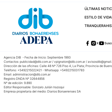
ÚLTIMAS NOTIC
ESTILO DE VIDA
TRANQUERA
HI
X
Suscr
Agencia DIB - Fecha de Inicio: Septiembre 1993
Contactos:
publicidad@dib.com.ar
/
vpignaton@dib.com.ar
/
avisosdib@gmail
Dirección de las oficinas: Calle 48 Nº 726 Piso 4, La Plata; Provincia de Buen
Teléfono: +5492215022421 - Whatsapp: +5492215031783
Email:
administracion@dib.com.ar
Registro DNDA Nº 32644856
Nº de edición: 9.890
Editor Responsable: Gonzalo Julián Irazoqui
Empresa propietaria del medio: Diarios Bonaerenses SA