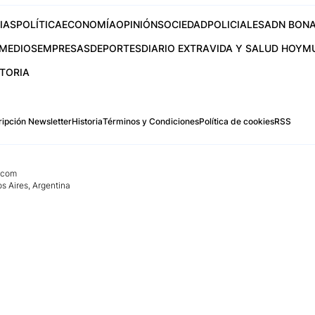
IAS
POLÍTICA
ECONOMÍA
OPINIÓN
SOCIEDAD
POLICIALES
ADN BONA
MEDIOS
EMPRESAS
DEPORTES
DIARIO EXTRA
VIDA Y SALUD HOY
M
STORIA
ipción Newsletter
Historia
Términos y Condiciones
Política de cookies
RSS
.com
os Aires, Argentina