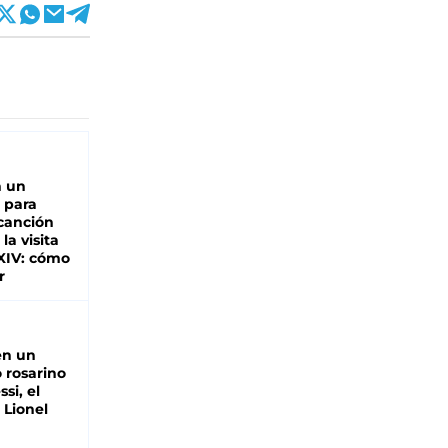
n un
 para
 canción
 la visita
XIV: cómo
r
en un
 rosarino
si, el
 Lionel