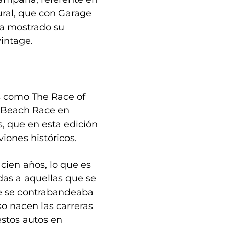
tural, que con Garage
ía mostrado su
vintage.
es como The Race of
 Beach Race en
s, que en esta edición
iones históricos.
ien años, lo que es
adas a aquellas que se
ue se contrabandeaba
so nacen las carreras
estos autos en