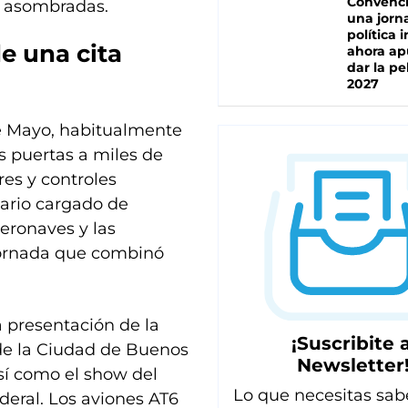
Convenc
s asombradas.
una jorn
política 
e una cita
ahora ap
dar la pe
2027
e Mayo, habitualmente
us puertas a miles de
res y controles
nario cargado de
aeronaves y las
jornada que combinó
 presentación de la
¡Suscribite a
 de la Ciudad de Buenos
Newsletter
así como el show del
Lo que necesitas sab
deral. Los aviones AT6