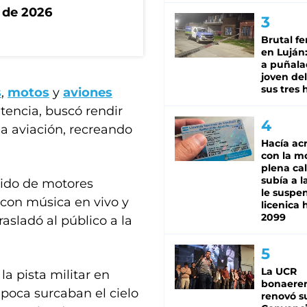
 de 2026
Brutal fe
en Luján
a puñala
joven de
sus tres 
s
,
motos
y
aviones
etencia, buscó rendir
a aviación, recreando
Hacía ac
con la m
plena cal
subía a l
gido de motores
le suspe
 con música en vivo y
licenica 
2099
asladó al público a la
La UCR
la pista militar en
bonaere
poca surcaban el cielo
renovó s