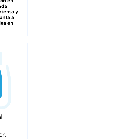
ión en
ada
intensa y
unta a
lea en
l
!
er,