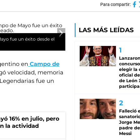
Para compartir:
LAS MÁS LEÍDAS
ayo fue un éxito desde el
Lanzaro
rgentino en
Campo de
concurso
elegir la
ugó velocidad, memoria
oficial de
Legendarias fue un
de León 
participa
Falleció 
sanatorio
ó 16% en julio, pero
Jorge Mes
n la actividad
padre de
Messi