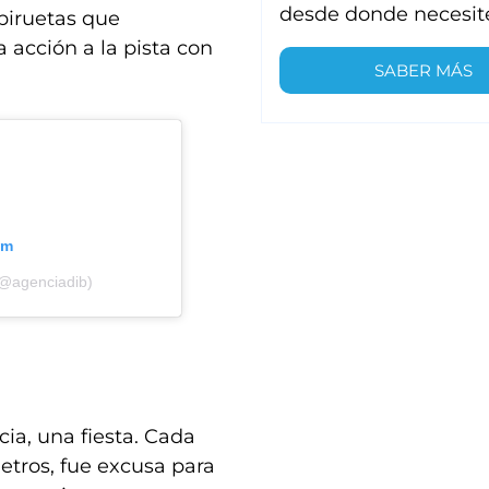
desde donde necesit
piruetas que
 acción a la pista con
SABER MÁS
am
(@agenciadib)
ia, una fiesta. Cada
tros, fue excusa para