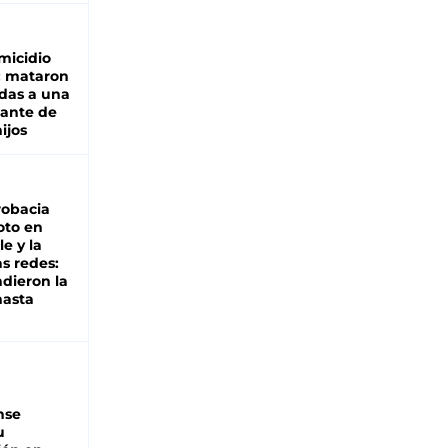
micidio
: mataron
das a una
lante de
hijos
robacia
oto en
le y la
as redes:
ndieron la
hasta
nse
u