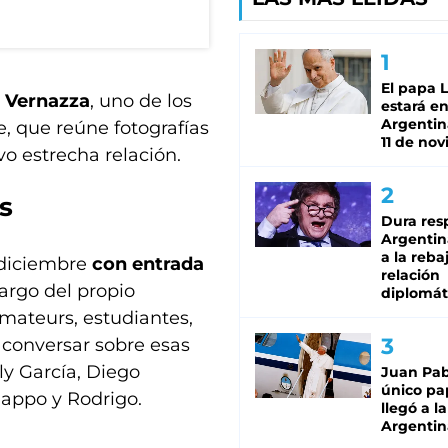
El papa 
 Vernazza
, uno de los
estará en
Argentina
, que reúne fotografías
11 de no
vo estrecha relación.
s
Dura res
Argentina
a la reba
e diciembre
con entrada
relación
cargo del propio
diplomát
amateurs, estudiantes,
a conversar sobre esas
ly García, Diego
Juan Pabl
único pa
Pappo y Rodrigo.
llegó a la
Argentin