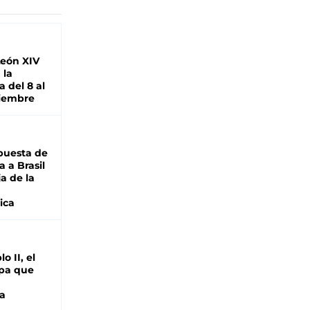
León XIV
 la
 del 8 al
viembre
puesta de
 a Brasil
ja de la
ica
o II, el
pa que
a