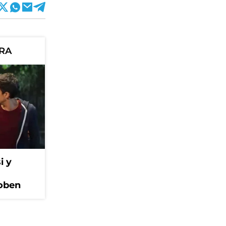
ORA
i y
Coben