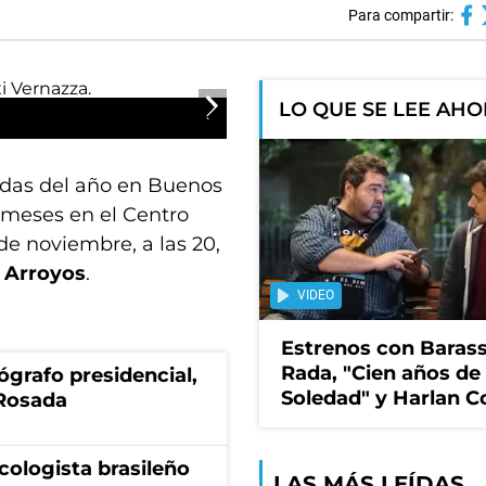
Para compartir:
LO QUE SE LEE AH
idas del año en Buenos
s meses en el Centro
de noviembre, a las 20,
 Arroyos
.
VIDEO
Estrenos con Barass
Rada, "Cien años de
tógrafo presidencial,
Soledad" y Harlan 
 Rosada
ecologista brasileño
LAS MÁS LEÍDAS