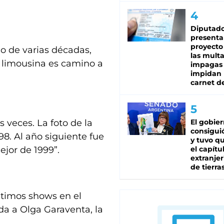
Diputado
presenta
proyecto
rgo de varias décadas,
las mult
la limousina es camino a
impagas
impidan 
carnet d
 veces. La foto de la
El gobie
consiguió
98. Al año siguiente fue
y tuvo qu
jor de 1999”.
el capítu
extranjer
de tierra
ltimos shows en el
da a Olga Garaventa, la