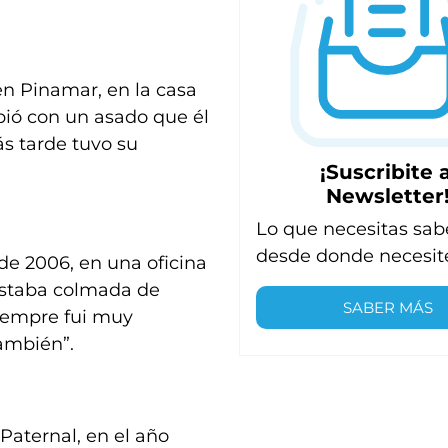
en Pinamar, en la casa
bió con un asado que él
s tarde tuvo su
¡Suscribite a
Newsletter
Lo que necesitas sab
desde donde necesit
de 2006, en una oficina
 estaba colmada de
SABER MÁS
 Siempre fui muy
también”.
Paternal, en el año