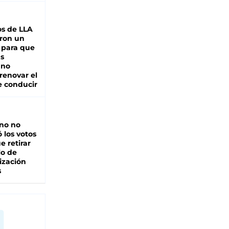
s de LLA
ron un
 para que
as
 no
renovar el
e conducir
rno no
 los votos
e retirar
lo de
ización
s