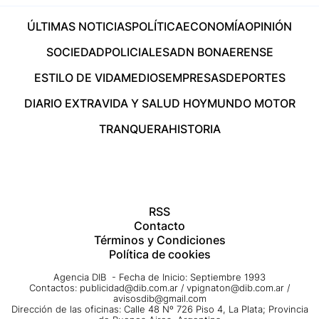
ÚLTIMAS NOTICIAS
POLÍTICA
ECONOMÍA
OPINIÓN
SOCIEDAD
POLICIALES
ADN BONAERENSE
ESTILO DE VIDA
MEDIOS
EMPRESAS
DEPORTES
DIARIO EXTRA
VIDA Y SALUD HOY
MUNDO MOTOR
TRANQUERA
HISTORIA
RSS
Contacto
Términos y Condiciones
Política de cookies
Agencia DIB - Fecha de Inicio: Septiembre 1993
Contactos:
publicidad@dib.com.ar
/
vpignaton@dib.com.ar
/
avisosdib@gmail.com
Dirección de las oficinas: Calle 48 Nº 726 Piso 4, La Plata; Provincia