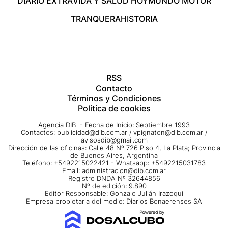
DIARIO EXTRA
VIDA Y SALUD HOY
MUNDO MOTOR
TRANQUERA
HISTORIA
RSS
Contacto
Términos y Condiciones
Política de cookies
Agencia DIB - Fecha de Inicio: Septiembre 1993
Contactos:
publicidad@dib.com.ar
/
vpignaton@dib.com.ar
/
avisosdib@gmail.com
Dirección de las oficinas: Calle 48 Nº 726 Piso 4, La Plata; Provincia
de Buenos Aires, Argentina
Teléfono: +5492215022421 - Whatsapp: +5492215031783
Email:
administracion@dib.com.ar
Registro DNDA Nº 32644856
Nº de edición: 9.890
Editor Responsable: Gonzalo Julián Irazoqui
Empresa propietaria del medio: Diarios Bonaerenses SA