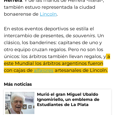
Herrera
. Y de las manos de Herrera -literal-,
también estuvo representada la ciudad
bonaerense de
Lincoln
.
En estos eventos deportivos se estila el
intercambio de presentes, de
souvenirs
. Un
clásico, los banderines: capitanes de uno y
otro equipo cruzan regalos. Pero no son los
únicos: los árbitros también llevan regalos, y
a
este Mundial los árbitros argentinos fueron
con cajas de
alfajores
artesanales de Lincoln.
Más noticias
Murió el gran Miguel Ubaldo
Ignomiriello, un emblema de
Estudiantes de La Plata