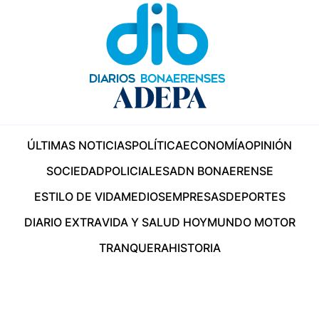
ÚLTIMAS NOTICIAS
POLÍTICA
ECONOMÍA
OPINIÓN
SOCIEDAD
POLICIALES
ADN BONAERENSE
ESTILO DE VIDA
MEDIOS
EMPRESAS
DEPORTES
DIARIO EXTRA
VIDA Y SALUD HOY
MUNDO MOTOR
TRANQUERA
HISTORIA