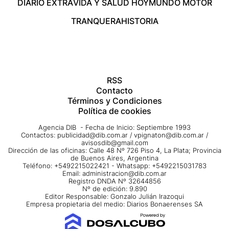
DIARIO EXTRA
VIDA Y SALUD HOY
MUNDO MOTOR
TRANQUERA
HISTORIA
RSS
Contacto
Términos y Condiciones
Política de cookies
Agencia DIB - Fecha de Inicio: Septiembre 1993
Contactos:
publicidad@dib.com.ar
/
vpignaton@dib.com.ar
/
avisosdib@gmail.com
Dirección de las oficinas: Calle 48 Nº 726 Piso 4, La Plata; Provincia
de Buenos Aires, Argentina
Teléfono: +5492215022421 - Whatsapp: +5492215031783
Email:
administracion@dib.com.ar
Registro DNDA Nº 32644856
Nº de edición: 9.890
Editor Responsable: Gonzalo Julián Irazoqui
Empresa propietaria del medio: Diarios Bonaerenses SA