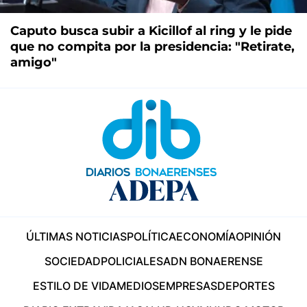
Caputo busca subir a Kicillof al ring y le pide
que no compita por la presidencia: "Retirate,
amigo"
ÚLTIMAS NOTICIAS
POLÍTICA
ECONOMÍA
OPINIÓN
SOCIEDAD
POLICIALES
ADN BONAERENSE
ESTILO DE VIDA
MEDIOS
EMPRESAS
DEPORTES