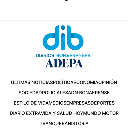
ÚLTIMAS NOTICIAS
POLÍTICA
ECONOMÍA
OPINIÓN
SOCIEDAD
POLICIALES
ADN BONAERENSE
ESTILO DE VIDA
MEDIOS
EMPRESAS
DEPORTES
DIARIO EXTRA
VIDA Y SALUD HOY
MUNDO MOTOR
TRANQUERA
HISTORIA