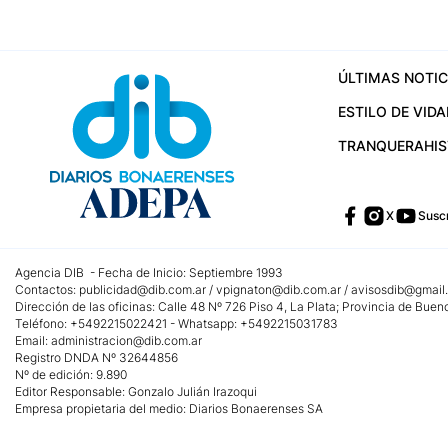
ÚLTIMAS NOTIC
ESTILO DE VIDA
TRANQUERA
HI
X
Suscr
Agencia DIB - Fecha de Inicio: Septiembre 1993
Contactos:
publicidad@dib.com.ar
/
vpignaton@dib.com.ar
/
avisosdib@gmail
Dirección de las oficinas: Calle 48 Nº 726 Piso 4, La Plata; Provincia de Buen
Teléfono: +5492215022421 - Whatsapp: +5492215031783
Email:
administracion@dib.com.ar
Registro DNDA Nº 32644856
Nº de edición: 9.890
Editor Responsable: Gonzalo Julián Irazoqui
Empresa propietaria del medio: Diarios Bonaerenses SA