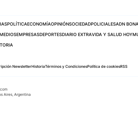
IAS
POLÍTICA
ECONOMÍA
OPINIÓN
SOCIEDAD
POLICIALES
ADN BONA
MEDIOS
EMPRESAS
DEPORTES
DIARIO EXTRA
VIDA Y SALUD HOY
M
STORIA
ipción Newsletter
Historia
Términos y Condiciones
Política de cookies
RSS
.com
os Aires, Argentina