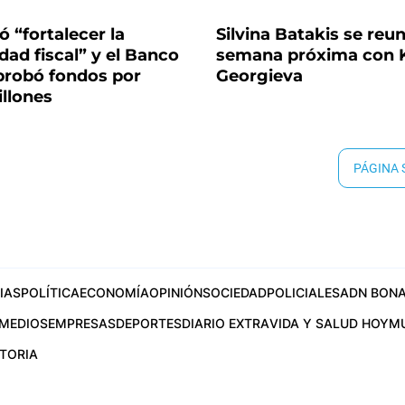
ó “fortalecer la
Silvina Batakis se reun
idad fiscal” y el Banco
semana próxima con K
probó fondos por
Georgieva
llones
PÁGINA
IAS
POLÍTICA
ECONOMÍA
OPINIÓN
SOCIEDAD
POLICIALES
ADN BONA
MEDIOS
EMPRESAS
DEPORTES
DIARIO EXTRA
VIDA Y SALUD HOY
M
STORIA