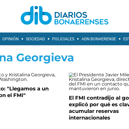
OPINIÓN
SOCIEDAD
POLICIALES
ADN BONAERENSE
ES
ina Georgieva
to: "Llegamos a un
on el FMI"
El FMI contradijo al g
explicó por qué es cla
acumular reservas
internacionales