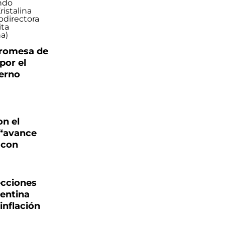
promesa de
por el
ierno
on el
 “avance
 con
ecciones
entina
inflación