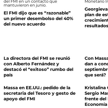
Georgieva 
El FMI dijo que es “razonable”
plan de es
un primer desembolso del 40%
crecimien
del nuevo acuerdo
resultados
La directora del FMI se reunió
Con Massa
con Alberto Fernández y
dan a cono
destacó el “exitoso” rumbo del
septiembr
país
que será?
Massa en EE.UU.: pedido de la
Kristalina
secretaria del Tesoro y gesto de
Sergio Mas
apoyo del FMI
frente del
Economía