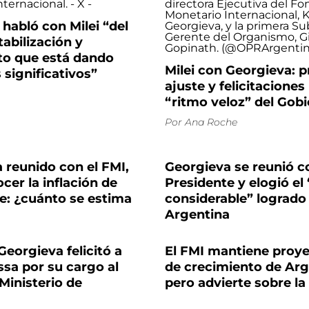
habló con Milei “del
tabilización y
to que está dando
Milei con Georgieva: 
 significativos”
ajuste y felicitaciones 
“ritmo veloz” del Gob
Por
Ana Roche
 reunido con el FMI,
Georgieva se reunió c
cer la inflación de
Presidente y elogió el
e: ¿cuánto se estima
considerable” logrado
Argentina
 Georgieva felicitó a
El FMI mantiene proy
sa por su cargo al
de crecimiento de Arg
 Ministerio de
pero advierte sobre la 