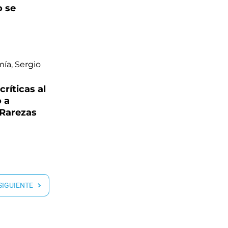
o se
ríticas al
 a
“Rarezas
 SIGUIENTE