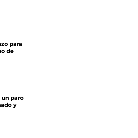
azo para
po de
 un paro
nado y