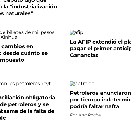
: Caputo dijo que
á la "industrialización
s naturales"
La AFIP extendió el pl
n cambios en
pagar el primer antici
: desde cuánto se
Ganancias
 impuesto
Petroleros anunciaron
ciliación obligatoria
por tiempo indetermi
 de petroleros y se
podría faltar nafta
antasma de la falta de
Por
Ana Roche
le