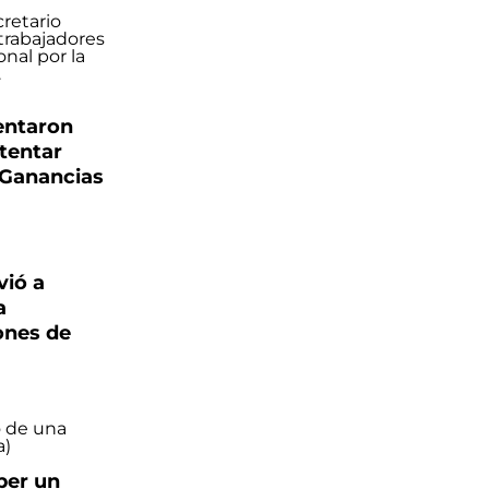
entaron
ntentar
 Ganancias
vió a
a
ones de
ber un