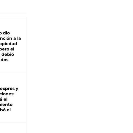
o dio
nción a la
ropiedad
pero el
 debió
 dos
 exprés y
ciones:
á el
miento
bó el