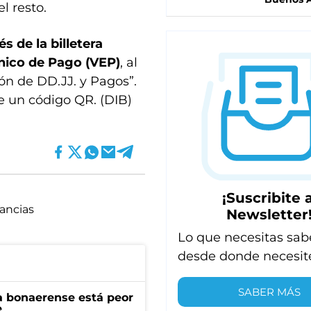
el resto.
s de la billetera
nico de Pago (VEP)
, al
ión de DD.JJ. y Pagos”.
e un código QR. (DIB)
¡Suscribite a
ancias
Newsletter
Lo que necesitas sab
desde donde necesit
SABER MÁS
a bonaerense está peor
e