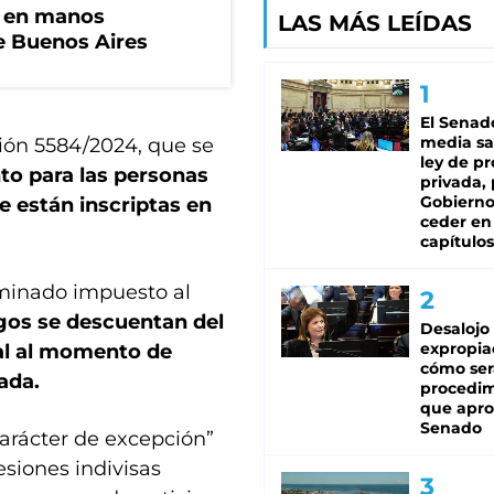
n en manos
LAS MÁS LEÍDAS
de Buenos Aires
El Senad
media sa
ción 5584/2024, que se
ley de p
nto para las personas
privada, 
Gobierno
 están inscriptas en
ceder en
capítulos
rminado impuesto al
gos se descuentan del
Desalojo
expropia
al al momento de
cómo ser
ada.
procedi
que apro
Senado
arácter de excepción”
siones indivisas