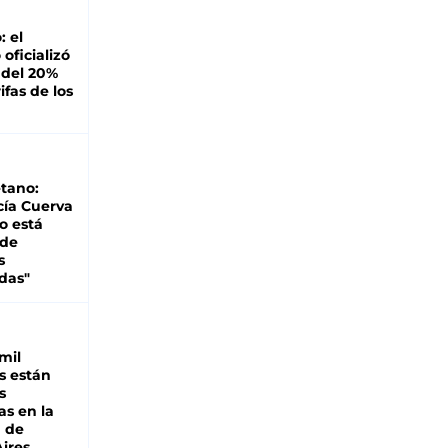
: el
oficializó
 del 20%
ifas de los
tano:
cía Cuerva
o está
 de
s
das"
mil
s están
s
as en la
a de
ires