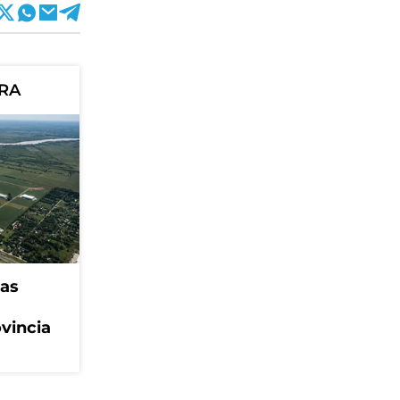
ORA
eas
ovincia