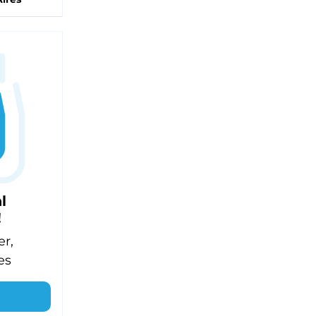
l
!
er,
es