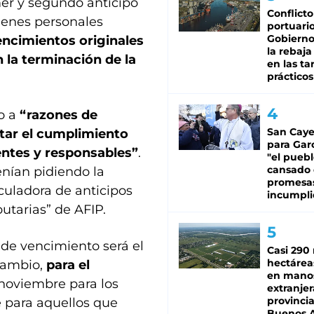
mer y segundo anticipo
Conflicto
bienes personales
portuario
Gobierno 
encimientos originales
la rebaja
n la terminación de la
en las tar
prácticos
o a
“razones de
San Caye
litar el cumplimiento
para Gar
yentes y responsables”
.
"el puebl
cansado
enían pidiendo la
promesa
culadora de anticipos
incumpli
utarias” de AFIP.
 de vencimiento será el
Casi 290 
hectárea
 cambio,
para el
en mano
e noviembre para los
extranjer
provinci
e para aquellos que
Buenos A