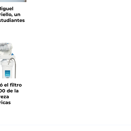
Miguel
iello, un
tudiantes
el filtro
00 de la
reza
ricas