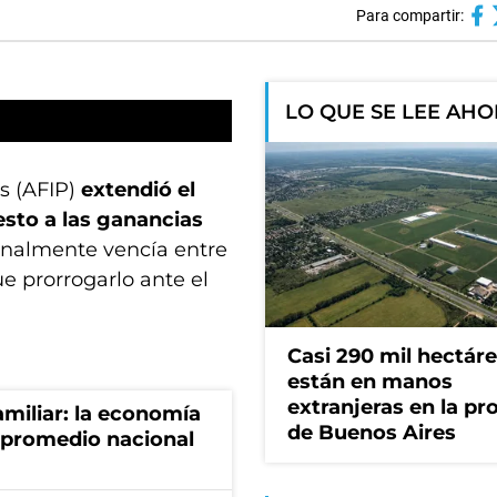
Para compartir:
LO QUE SE LEE AH
s (AFIP)
extendió el
esto a las ganancias
inalmente vencía entre
ue prorrogarlo ante el
Casi 290 mil hectár
están en manos
extranjeras en la pr
miliar: la economía
de Buenos Aires
 promedio nacional