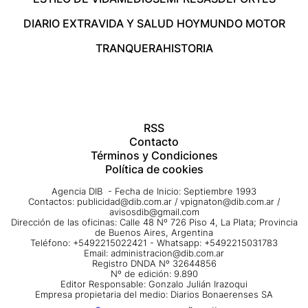
DIARIO EXTRA
VIDA Y SALUD HOY
MUNDO MOTOR
TRANQUERA
HISTORIA
RSS
Contacto
Términos y Condiciones
Política de cookies
Agencia DIB - Fecha de Inicio: Septiembre 1993
Contactos:
publicidad@dib.com.ar
/
vpignaton@dib.com.ar
/
avisosdib@gmail.com
Dirección de las oficinas: Calle 48 Nº 726 Piso 4, La Plata; Provincia
de Buenos Aires, Argentina
Teléfono: +5492215022421 - Whatsapp: +5492215031783
Email:
administracion@dib.com.ar
Registro DNDA Nº 32644856
Nº de edición: 9.890
Editor Responsable: Gonzalo Julián Irazoqui
Empresa propietaria del medio: Diarios Bonaerenses SA