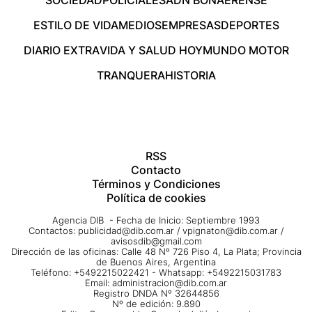
ESTILO DE VIDA
MEDIOS
EMPRESAS
DEPORTES
DIARIO EXTRA
VIDA Y SALUD HOY
MUNDO MOTOR
TRANQUERA
HISTORIA
RSS
Contacto
Términos y Condiciones
Política de cookies
Agencia DIB - Fecha de Inicio: Septiembre 1993
Contactos:
publicidad@dib.com.ar
/
vpignaton@dib.com.ar
/
avisosdib@gmail.com
Dirección de las oficinas: Calle 48 Nº 726 Piso 4, La Plata; Provincia
de Buenos Aires, Argentina
Teléfono: +5492215022421 - Whatsapp: +5492215031783
Email:
administracion@dib.com.ar
Registro DNDA Nº 32644856
Nº de edición: 9.890