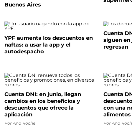
supermer
Buenos Aires
Cuenta DNI
YPF aumenta los descuentos en
siguen en 
naftas: a usar la app y el
regresan
autodespacho
Cuenta DNI: en junio, llegan
Cuenta DN
cambios en los beneficios y
descuento
descuentos que ofrece la
con una n
aplicación
alimentos
Por
Ana Roche
Por
Ana Roch