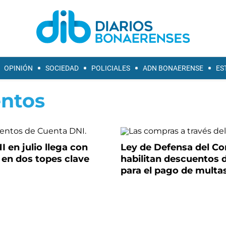
OPINIÓN
SOCIEDAD
POLICIALES
ADN BONAERENSE
ES
ntos
 en julio llega con
Ley de Defensa del C
en dos topes clave
habilitan descuentos 
para el pago de multa