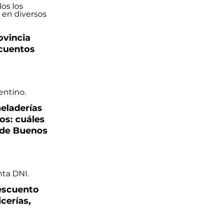
ovincia
scuentos
heladerías
s: cuáles
 de Buenos
descuento
cerías,