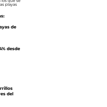
as:
layas de
14% desde
rillos
es del