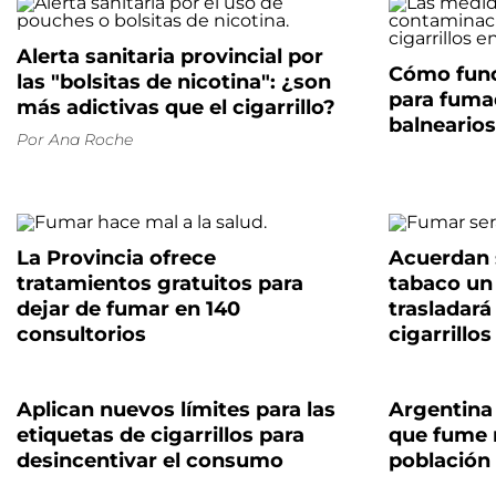
Alerta sanitaria provincial por
Cómo func
las "bolsitas de nicotina": ¿son
para fuma
más adictivas que el cigarrillo?
balnearios
Por
Ana Roche
La Provincia ofrece
Acuerdan s
tratamientos gratuitos para
tabaco un
dejar de fumar en 140
trasladará
consultorios
cigarrillos
Aplican nuevos límites para las
Argentina
etiquetas de cigarrillos para
que fume 
desincentivar el consumo
población