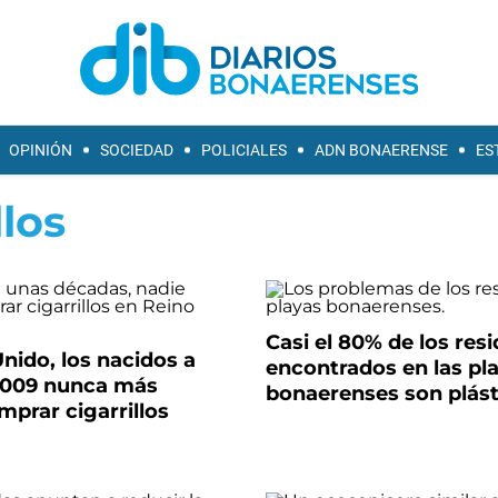
OPINIÓN
SOCIEDAD
POLICIALES
ADN BONAERENSE
ES
llos
Casi el 80% de los res
nido, los nacidos a
encontrados en las pl
 2009 nunca más
bonaerenses son plást
prar cigarrillos