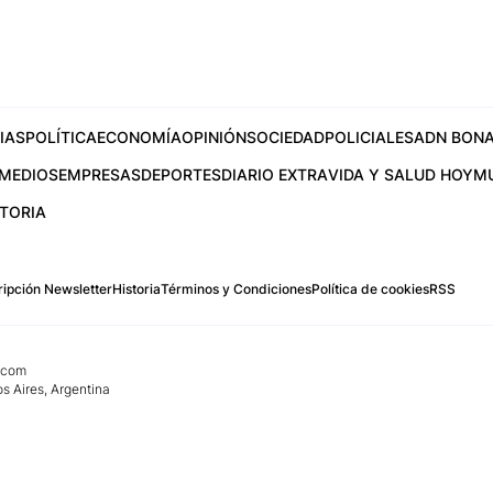
IAS
POLÍTICA
ECONOMÍA
OPINIÓN
SOCIEDAD
POLICIALES
ADN BONA
MEDIOS
EMPRESAS
DEPORTES
DIARIO EXTRA
VIDA Y SALUD HOY
M
STORIA
ipción Newsletter
Historia
Términos y Condiciones
Política de cookies
RSS
.com
os Aires, Argentina