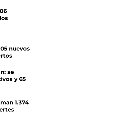
406
los
.905 nuevos
ertos
n: se
tivos y 65
irman 1.374
ertes