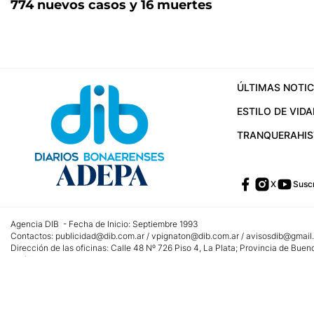
774 nuevos casos y 16 muertes
ÚLTIMAS NOTIC
ESTILO DE VIDA
TRANQUERA
HI
X
Suscr
Agencia DIB - Fecha de Inicio: Septiembre 1993
Contactos:
publicidad@dib.com.ar
/
vpignaton@dib.com.ar
/
avisosdib@gmail
Dirección de las oficinas: Calle 48 Nº 726 Piso 4, La Plata; Provincia de Buen
Teléfono: +5492215022421 - Whatsapp: +5492215031783
Email:
administracion@dib.com.ar
Registro DNDA Nº 32644856
Nº de edición: 9.890
Editor Responsable: Gonzalo Julián Irazoqui