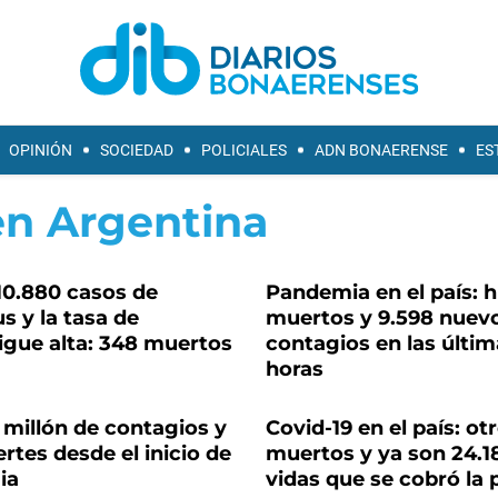
OPINIÓN
SOCIEDAD
POLICIALES
ADN BONAERENSE
ES
en Argentina
10.880 casos de
Pandemia en el país: 
s y la tasa de
muertos y 9.598 nuev
sigue alta: 348 muertos
contagios en las últim
horas
 millón de contagios y
Covid-19 en el país: ot
rtes desde el inicio de
muertos y ya son 24.18
ia
vidas que se cobró la