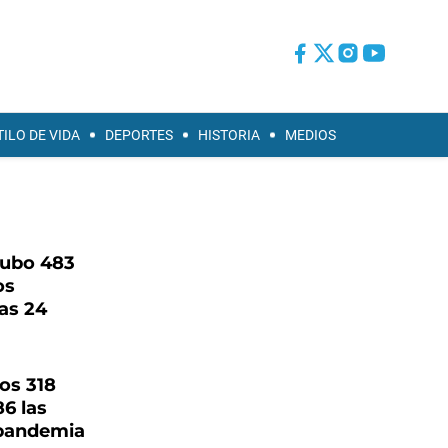
TILO DE VIDA
DEPORTES
HISTORIA
MEDIOS
hubo 483
os
as 24
ros 318
6 las
 pandemia