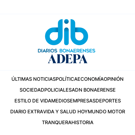
ÚLTIMAS NOTICIAS
POLÍTICA
ECONOMÍA
OPINIÓN
SOCIEDAD
POLICIALES
ADN BONAERENSE
ESTILO DE VIDA
MEDIOS
EMPRESAS
DEPORTES
DIARIO EXTRA
VIDA Y SALUD HOY
MUNDO MOTOR
TRANQUERA
HISTORIA