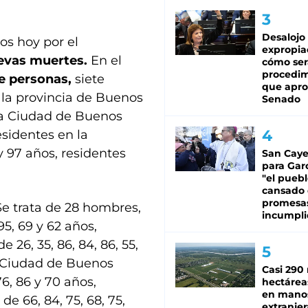
Desalojo
os hoy por el
expropia
evas muertes
.
En el
cómo ser
procedi
e personas,
siete
que apro
 la provincia de Buenos
Senado
n la Ciudad de Buenos
esidentes en la
 y 97 años, residentes
San Caye
para Gar
"el puebl
cansado
promesa
Se trata de 28 hombres,
incumpli
 95, 69 y 62 años,
 26, 35, 86, 84, 86, 55,
la Ciudad de Buenos
Casi 290 
76, 86 y 70 años,
hectárea
en mano
de 66, 84, 75, 68, 75,
extranjer