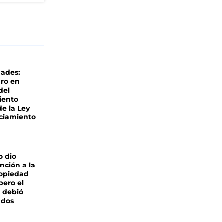
dades:
ro en
del
iento
de la Ley
ciamiento
o dio
nción a la
ropiedad
pero el
 debió
 dos