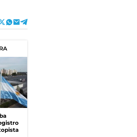
ORA
ba
egistro
topista