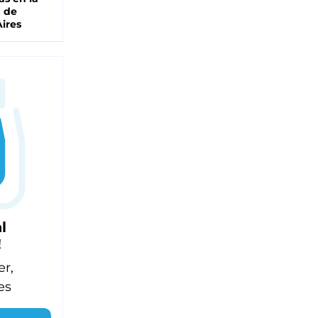
a de
ires
l
!
er,
es