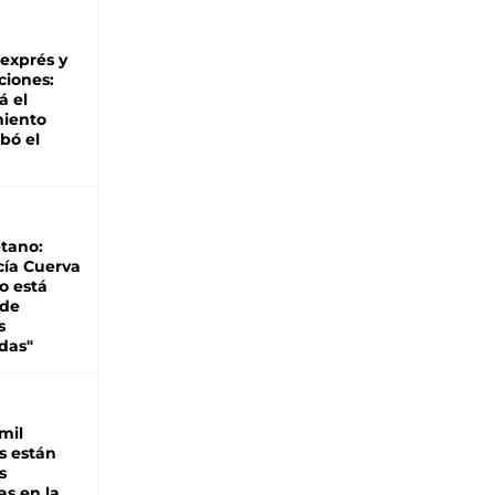
 exprés y
ciones:
á el
miento
bó el
tano:
cía Cuerva
o está
 de
s
das"
mil
s están
s
as en la