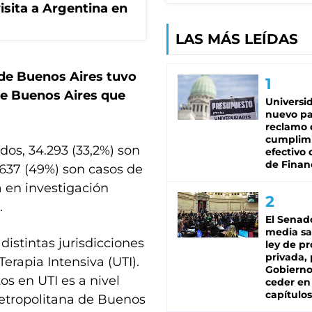
isita a Argentina en
LAS MÁS LEÍDAS
 de Buenos Aires tuvo
de Buenos Aires que
Universi
nuevo pa
reclamo 
cumplim
ados, 34.293 (33,2%) son
efectivo 
de Finan
.637 (49%) son casos de
a en investigación
.
El Senad
media sa
distintas jurisdicciones
ley de p
privada, 
erapia Intensiva (UTI).
Gobierno
s en UTI es a nivel
ceder en
capítulos
metropolitana de Buenos