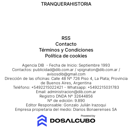
TRANQUERA
HISTORIA
RSS
Contacto
Términos y Condiciones
Política de cookies
Agencia DIB - Fecha de Inicio: Septiembre 1993
Contactos:
publicidad@dib.com.ar
/
vpignaton@dib.com.ar
/
avisosdib@gmail.com
Dirección de las oficinas: Calle 48 Nº 726 Piso 4, La Plata; Provincia
de Buenos Aires, Argentina
Teléfono: +5492215022421 - Whatsapp: +5492215031783
Email:
administracion@dib.com.ar
Registro DNDA Nº 32644856
Nº de edición: 9.890
Editor Responsable: Gonzalo Julián Irazoqui
Empresa propietaria del medio: Diarios Bonaerenses SA