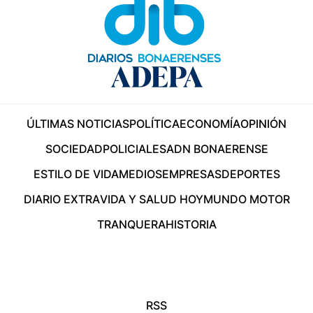
ÚLTIMAS NOTICIAS
POLÍTICA
ECONOMÍA
OPINIÓN
SOCIEDAD
POLICIALES
ADN BONAERENSE
ESTILO DE VIDA
MEDIOS
EMPRESAS
DEPORTES
DIARIO EXTRA
VIDA Y SALUD HOY
MUNDO MOTOR
TRANQUERA
HISTORIA
RSS