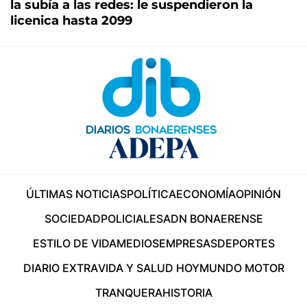
la subía a las redes: le suspendieron la
licenica hasta 2099
ÚLTIMAS NOTICIAS
POLÍTICA
ECONOMÍA
OPINIÓN
SOCIEDAD
POLICIALES
ADN BONAERENSE
ESTILO DE VIDA
MEDIOS
EMPRESAS
DEPORTES
DIARIO EXTRA
VIDA Y SALUD HOY
MUNDO MOTOR
TRANQUERA
HISTORIA