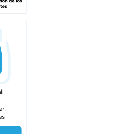
ción de los
tes
l
!
er,
es