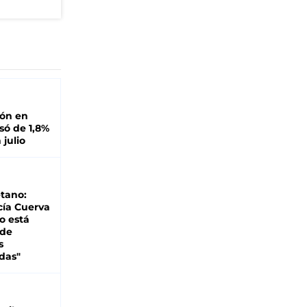
ión en
ó de 1,8%
 julio
tano:
cía Cuerva
o está
 de
s
das"