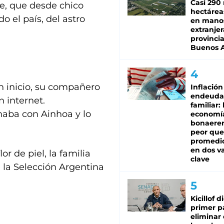
Casi 290 
re, que desde chico
hectárea
do el país, del astro
en mano
extranjer
provinci
Buenos A
un inicio, su compañero
Inflación
endeuda
 internet.
familiar: 
aba con Ainhoa y lo
economí
bonaeren
peor que
promedio
en dos va
or de piel, la familia
clave
 la Selección Argentina
Kicillof d
primer p
eliminar 