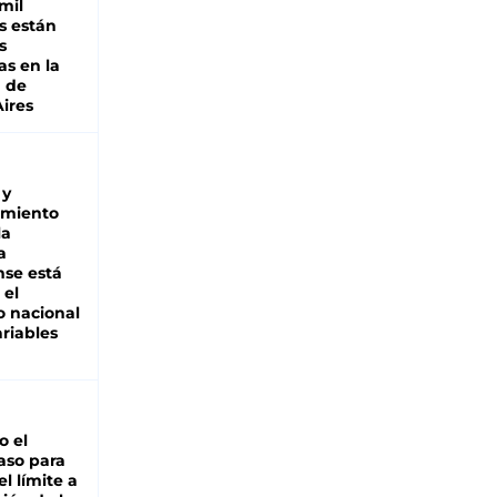
mil
s están
s
as en la
a de
ires
 y
miento
la
a
se está
 el
 nacional
riables
io el
aso para
el límite a