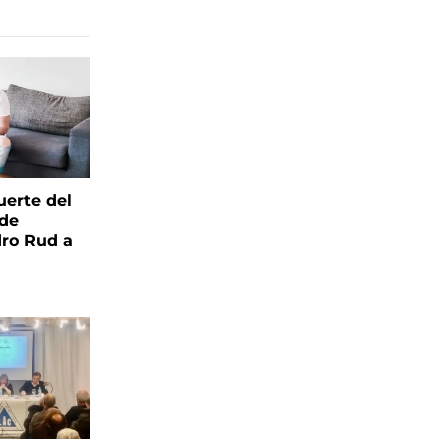
uerte del
 de
ro Rud a