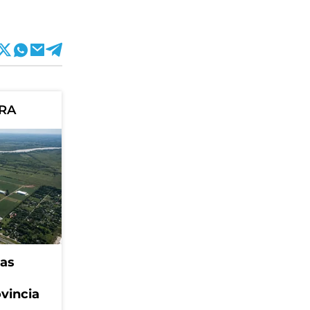
ORA
eas
ovincia