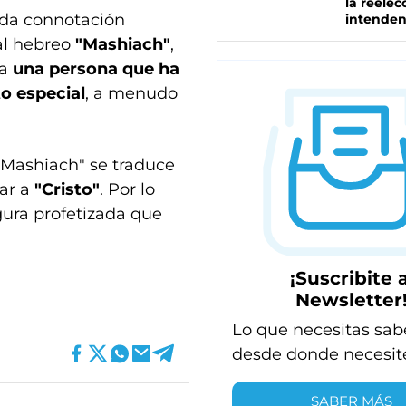
la reelec
nda connotación
intenden
 al hebreo
"Mashiach"
,
 a
una persona que ha
o especial
, a menudo
 "Mashiach" se traduce
gar a
"Cristo"
. Por lo
figura profetizada que
¡Suscribite a
Newsletter
Lo que necesitas sab
desde donde necesit
SABER MÁS