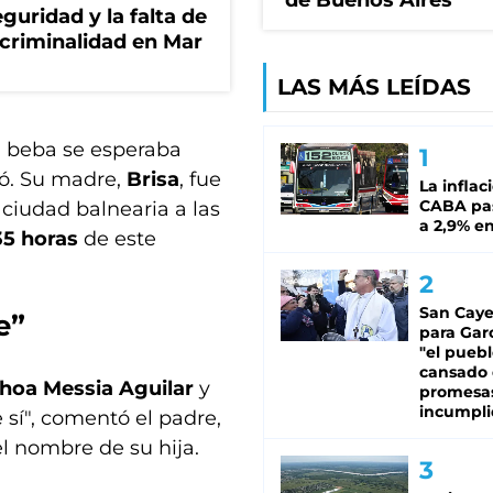
de Buenos Aires
guridad y la falta de
 criminalidad en Mar
LAS MÁS LEÍDAS
a beba se esperaba
só. Su madre,
Brisa
, fue
La inflac
CABA pas
 ciudad balnearia a las
a 2,9% en
35 horas
de este
San Caye
e”
para Gar
"el puebl
cansado
hoa Messia Aguilar
y
promesa
incumpli
sí", comentó el padre,
el nombre de su hija.