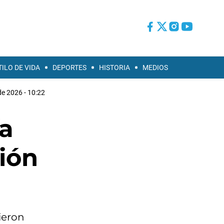
TILO DE VIDA
DEPORTES
HISTORIA
MEDIOS
de 2026 - 10:22
ía
ión
ieron