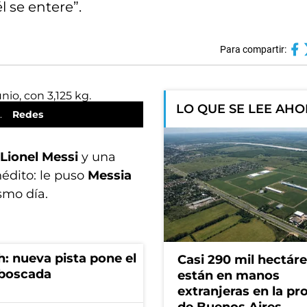
l se entere”.
Para compartir:
LO QUE SE LEE AH
.
Redes
Lionel Messi
y una
nédito: le puso
Messia
smo día.
: nueva pista pone el
Casi 290 mil hectár
mboscada
están en manos
extranjeras en la pr