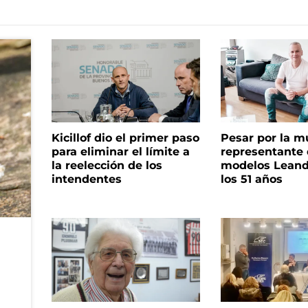
Kicillof dio el primer paso
Pesar por la m
para eliminar el límite a
representante
la reelección de los
modelos Leand
intendentes
los 51 años