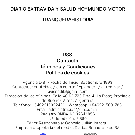
DIARIO EXTRA
VIDA Y SALUD HOY
MUNDO MOTOR
TRANQUERA
HISTORIA
RSS
Contacto
Términos y Condiciones
Política de cookies
Agencia DIB - Fecha de Inicio: Septiembre 1993
Contactos:
publicidad@dib.com.ar
/
vpignaton@dib.com.ar
/
avisosdib@gmail.com
Dirección de las oficinas: Calle 48 Nº 726 Piso 4, La Plata; Provincia
de Buenos Aires, Argentina
Teléfono: +5492215022421 - Whatsapp: +5492215031783
Email:
administracion@dib.com.ar
Registro DNDA Nº 32644856
Nº de edición: 9.890
Editor Responsable: Gonzalo Julián Irazoqui
Empresa propietaria del medio: Diarios Bonaerenses SA