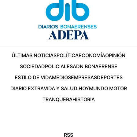
ÚLTIMAS NOTICIAS
POLÍTICA
ECONOMÍA
OPINIÓN
SOCIEDAD
POLICIALES
ADN BONAERENSE
ESTILO DE VIDA
MEDIOS
EMPRESAS
DEPORTES
DIARIO EXTRA
VIDA Y SALUD HOY
MUNDO MOTOR
TRANQUERA
HISTORIA
RSS